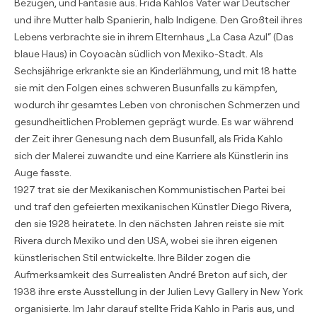
Bezügen, und Fantasie aus. Frida Kahlos Vater war Deutscher
und ihre Mutter halb Spanierin, halb Indigene. Den Großteil ihres
Lebens verbrachte sie in ihrem Elternhaus „La Casa Azul“ (Das
blaue Haus) in Coyoacàn südlich von Mexiko-Stadt. Als
Sechsjährige erkrankte sie an Kinderlähmung, und mit 18 hatte
sie mit den Folgen eines schweren Busunfalls zu kämpfen,
wodurch ihr gesamtes Leben von chronischen Schmerzen und
gesundheitlichen Problemen geprägt wurde. Es war während
der Zeit ihrer Genesung nach dem Busunfall, als Frida Kahlo
sich der Malerei zuwandte und eine Karriere als Künstlerin ins
Auge fasste.
1927 trat sie der Mexikanischen Kommunistischen Partei bei
und traf den gefeierten mexikanischen Künstler Diego Rivera,
den sie 1928 heiratete. In den nächsten Jahren reiste sie mit
Rivera durch Mexiko und den USA, wobei sie ihren eigenen
künstlerischen Stil entwickelte. Ihre Bilder zogen die
Aufmerksamkeit des Surrealisten André Breton auf sich, der
1938 ihre erste Ausstellung in der Julien Levy Gallery in New York
organisierte. Im Jahr darauf stellte Frida Kahlo in Paris aus, und