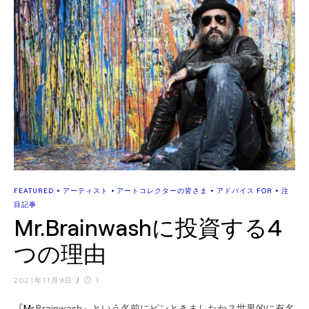
•
•
•
•
FEATURED
アーティスト
アートコレクターの皆さま
アドバイス FOR
注
目記事
Mr.Brainwashに投資する4
つの理由
2021年11月9日
/
1
『Mr.Brainwash』という名前にピンときましたか？世界的に有名