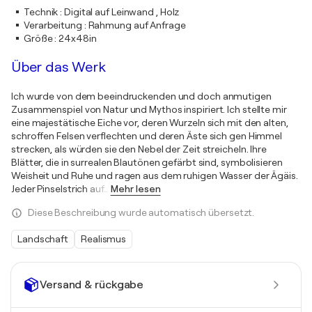
Technik
:
Digital auf Leinwand , Holz
Verarbeitung
:
Rahmung auf Anfrage
Größe
:
24x48in
Über das Werk
Ich wurde von dem beeindruckenden und doch anmutigen
Zusammenspiel von Natur und Mythos inspiriert. Ich stellte mir
eine majestätische Eiche vor, deren Wurzeln sich mit den alten,
schroffen Felsen verflechten und deren Äste sich gen Himmel
strecken, als würden sie den Nebel der Zeit streicheln. Ihre
Blätter, die in surrealen Blautönen gefärbt sind, symbolisieren
Weisheit und Ruhe und ragen aus dem ruhigen Wasser der Ägäis.
Jeder Pinselstrich auf
…
Mehr lesen
Diese Beschreibung wurde automatisch übersetzt.
Landschaft
Realismus
Versand & rückgabe