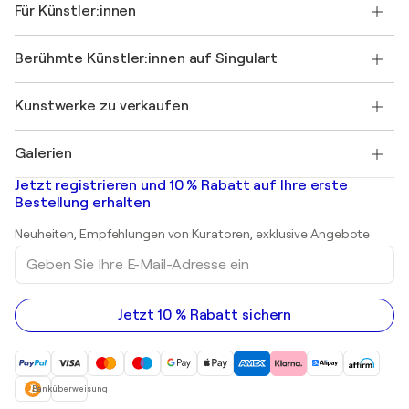
Kundenreferenzen
Für Künstler:innen
FAQ
Einen Gutschein verschenken
Partner
Werden Sie Mitglied unseres Handelsprogramms
Singulart als Künstler*in beitreten
Unsere Künstler:innen
Ihr Konto
Berühmte Künstler:innen auf Singulart
Als Künstler anmelden
Singulart-Magazin
Käuferschutz
Jobs
+49 30 31196995
Henri Matisse
Entdecken Sie kuratierte Originalkunst
Kunstwerke zu verkaufen
Marc Chagall
Pablo Picasso
Gemälde zu verkaufen
Salvador Dalí
Galerien
Abstrakte Gemälde zu verkaufen
Banksy
Ölgemälde
Mr. Brainwash
Kunstgalerien in Deutschland
Jetzt registrieren und 10 % Rabatt auf Ihre erste
Landschaftsgemälde
Shepard Fairey
Kunstgalerien in Schweiz
Bestellung erhalten
Drucke
Kunstgalerien in Österreich
Skulpturen
Neuheiten, Empfehlungen von Kuratoren, exklusive Angebote
Acrylgemälde
Geben
Sie
Ihre
E-
Mail-
Jetzt 10 % Rabatt sichern
Adresse
ein
Banküberweisung