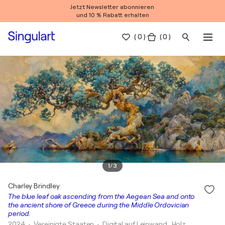
Jetzt Newsletter abonnieren
und 10 % Rabatt erhalten
(
0
)
( 0 )
1
/
3
Charley Brindley
The blue leaf oak ascending from the Aegean Sea and onto
the ancient shore of Greece during the Middle Ordovician
period.
2024
• Vereinigte Staaten
•
Digital auf Leinwand , Holz