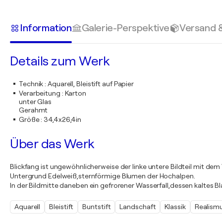
Information
Galerie-Perspektive
Versand 
Details zum Werk
Technik
:
Aquarell, Bleistift auf Papier
Verarbeitung
:
Karton
unter Glas
Gerahmt
Größe
:
34,4x26,4in
Über das Werk
Blickfang ist ungewöhnlicherweise der linke untere Bildteil mit de
Untergrund Edelweiß,sternförmige Blumen der Hochalpen.
In der Bildmitte daneben ein gefrorener Wasserfall,dessen kaltes Bla
Aquarell
Bleistift
Buntstift
Landschaft
Klassik
Realism