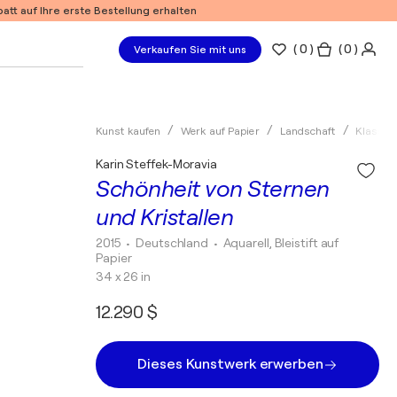
tt auf Ihre erste Bestellung erhalten
(
0
)
( 0 )
Verkaufen Sie mit uns
Kunst kaufen
Werk auf Papier
Landschaft
Klassik
Karin Steffek-Moravia
Schönheit von Sternen
und Kristallen
2015
• Deutschland
•
Aquarell, Bleistift auf
Papier
34 x 26 in
12.290 $
Dieses Kunstwerk erwerben