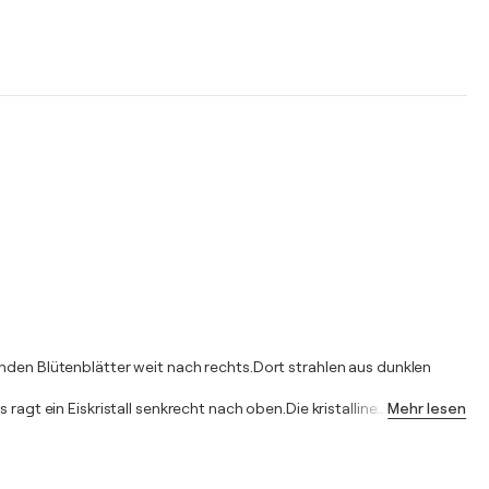
enden Blütenblätter weit nach rechts.Dort strahlen aus dunklen
ragt ein Eiskristall senkrecht nach oben.Die kristalline
…
Mehr lesen