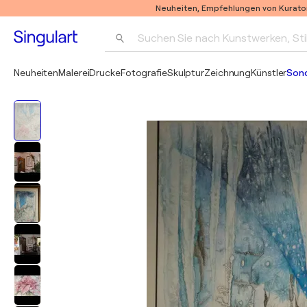
Neuheiten, Empfehlungen von Kurato
Suchen Sie nach Kunstwerken, Sti
Neuheiten
Malerei
Drucke
Fotografie
Skulptur
Zeichnung
Künstler
Son