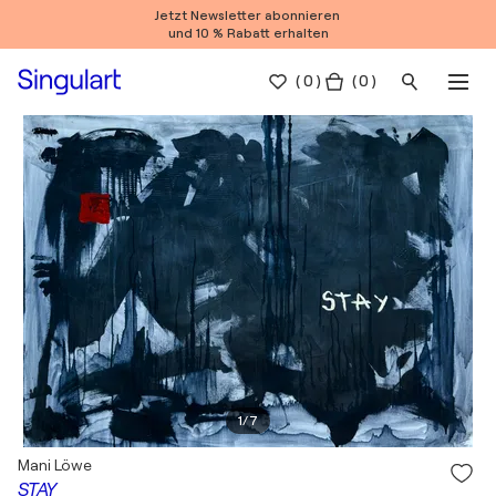
Jetzt Newsletter abonnieren
und 10 % Rabatt erhalten
(
0
)
( 0 )
1
/
7
Mani Löwe
STAY