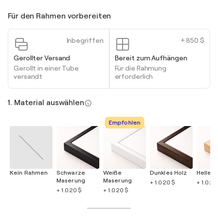
Für den Rahmen vorbereiten
Inbegriffen
+ 850 $
Gerollter Versand
Bereit zum Aufhängen
Gerollt in einer Tube
Für die Rahmung
versandt
erforderlich
1. Material auswählen
Empfohlen
Kein Rahmen
Schwarze
Weiße
Dunkles Holz
Helles 
Maserung
Maserung
+ 1.020 $
+ 1.020
+ 1.020 $
+ 1.020 $