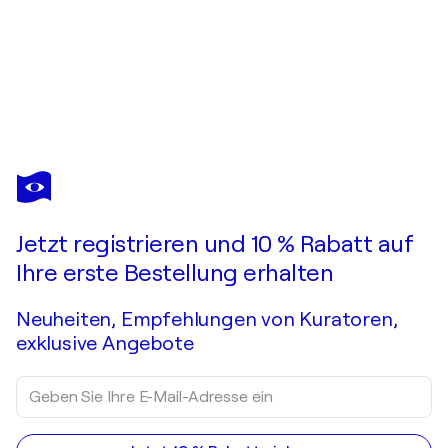
MARCEL DUCHAMP
Marcel Duchamp (1887-1968), Coeurs volant (detalj), copyright succession Marcel Duchamp/Bildupphovsrätt 2018
550 $
Ein Angebot machen
Erwerben
Jetzt registrieren und 10 % Rabatt auf
Ihre erste Bestellung erhalten
Neuheiten, Empfehlungen von Kuratoren,
exklusive Angebote