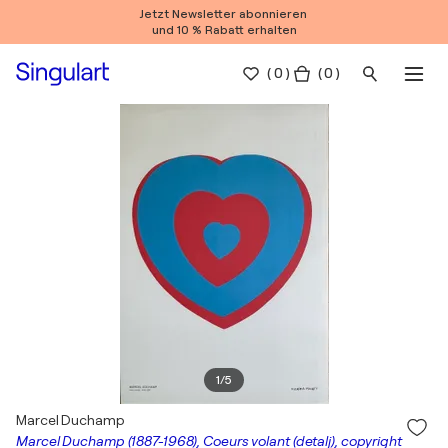
Jetzt Newsletter abonnieren
und 10 % Rabatt erhalten
(
0
)
( 0 )
1
/
5
Marcel Duchamp
Marcel Duchamp (1887-1968), Coeurs volant (detalj), copyright