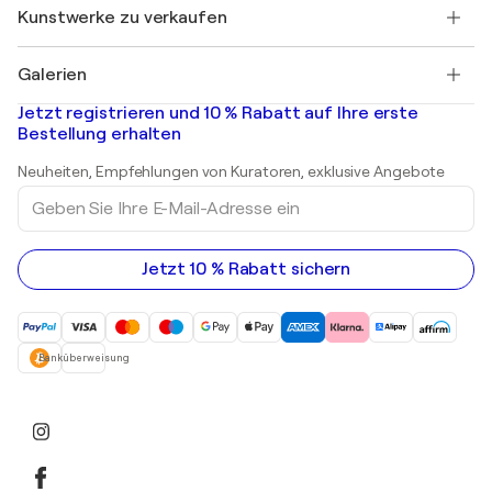
Entdecken Sie kuratierte Originalkunst
Kunstwerke zu verkaufen
Marc Chagall
Pablo Picasso
Gemälde zu verkaufen
Salvador Dalí
Galerien
Abstrakte Gemälde zu verkaufen
Banksy
Ölgemälde
Mr. Brainwash
Kunstgalerien in Deutschland
Jetzt registrieren und 10 % Rabatt auf Ihre erste
Landschaftsgemälde
Shepard Fairey
Kunstgalerien in Schweiz
Bestellung erhalten
Drucke
Kunstgalerien in Österreich
Skulpturen
Neuheiten, Empfehlungen von Kuratoren, exklusive Angebote
Acrylgemälde
Geben
Sie
Ihre
E-
Mail-
Jetzt 10 % Rabatt sichern
Adresse
ein
Banküberweisung