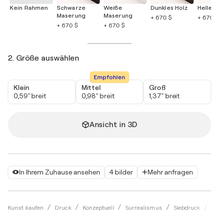
Kein Rahmen
Schwarze
Weiße
Dunkles Holz
Helles 
Maserung
Maserung
+ 670 $
+ 670 $
+ 670 $
+ 670 $
2. Größe auswählen
Empfohlen
Klein
Mittel
Groß
0,59" breit
0,98" breit
1,37" breit
Ansicht in 3D
In Ihrem Zuhause ansehen
4 bilder
Mehr anfragen
Kunst kaufen
Druck
Konzeptuell
Surrealismus
Siebdruck
Ma