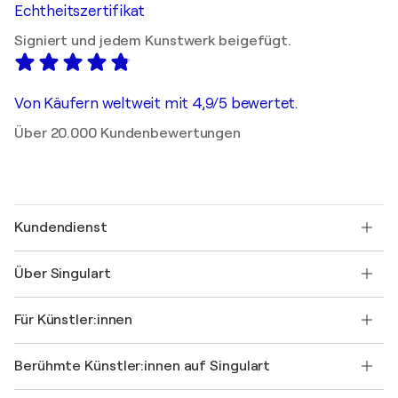
Echtheitszertifikat
Signiert und jedem Kunstwerk beigefügt.
Von Käufern weltweit mit 4,9/5 bewertet.
Über 20.000 Kundenbewertungen
Kundendienst
Kontaktieren Sie uns
Über Singulart
Versand
Rücknahmerichtlinie
Über uns
Kundenreferenzen
Für Künstler:innen
FAQ
Einen Gutschein verschenken
Partner
Werden Sie Mitglied unseres Handelsprogramms
Singulart als Künstler*in beitreten
Unsere Künstler:innen
Ihr Konto
Berühmte Künstler:innen auf Singulart
Als Künstler anmelden
Singulart-Magazin
Käuferschutz
Jobs
+49 30 31196995
Henri Matisse