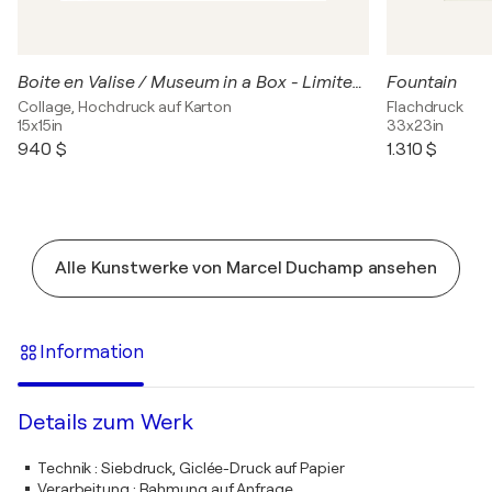
Boite en Valise / Museum in a Box - Limited edition art-box
Fountain
Collage, Hochdruck auf Karton
Flachdruck
15x15in
33x23in
940 $
1.310 $
Alle Kunstwerke von Marcel Duchamp ansehen
Information
Details zum Werk
Technik
:
Siebdruck, Giclée-Druck auf Papier
Verarbeitung
:
Rahmung auf Anfrage