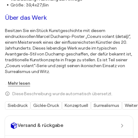
Größe
:
39,4x27,6in
Über das Werk
Besitzen Sie ein Stück Kunstgeschichte mit diesem
eindrucksvollen Marcel Duchamp-Poster „Coeurs volant (detalj)“,
einem Meisterwerk eines der einflussreichsten Künstler des 20.
Jahrhunderts. Dieses lebendige Werk wurde im typischen
Avantgarde-Stil von Duchamp geschaffen, der dafür bekannt ist,
traditionelle Kunstkonzepte in Frage zu stellen. Es ist Teil seiner
„Coeurs volant“-Serie und zeigt seinen ikonischen Einsatz von
Surrealismus und Witz.
…
Mehr lesen
Diese Beschreibung wurde automatisch übersetzt.
Siebdruck
Giclée-Druck
Konzeptuell
Surrealismus
Weiter
Versand & rückgabe