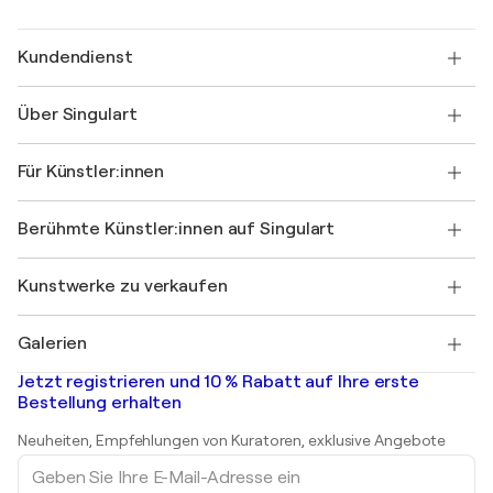
Kundendienst
Kontaktieren Sie uns
Über Singulart
Versand
Rücknahmerichtlinie
Über uns
Kundenreferenzen
Für Künstler:innen
FAQ
Einen Gutschein verschenken
Partner
Werden Sie Mitglied unseres Handelsprogramms
Singulart als Künstler*in beitreten
Unsere Künstler:innen
Ihr Konto
Berühmte Künstler:innen auf Singulart
Als Künstler anmelden
Singulart-Magazin
Käuferschutz
Jobs
+49 30 31196995
Henri Matisse
Entdecken Sie kuratierte Originalkunst
Kunstwerke zu verkaufen
Marc Chagall
Pablo Picasso
Gemälde zu verkaufen
Salvador Dalí
Galerien
Abstrakte Gemälde zu verkaufen
Banksy
Ölgemälde
Mr. Brainwash
Kunstgalerien in Deutschland
Jetzt registrieren und 10 % Rabatt auf Ihre erste
Landschaftsgemälde
Shepard Fairey
Kunstgalerien in Schweiz
Bestellung erhalten
Drucke
Kunstgalerien in Österreich
Skulpturen
Neuheiten, Empfehlungen von Kuratoren, exklusive Angebote
Acrylgemälde
Geben
Sie