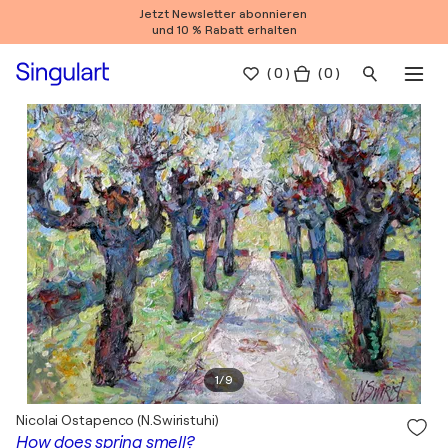
Jetzt Newsletter abonnieren
und 10 % Rabatt erhalten
(
0
)
( 0 )
1
/
9
Nicolai Ostapenco (N.Swiristuhi)
How does spring smell?