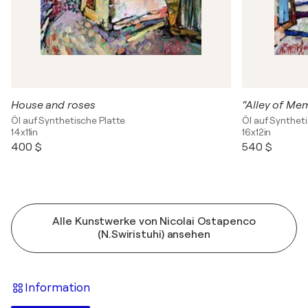
House and roses
“Alley of Mem
Öl auf Synthetische Platte
Öl auf Synthet
14x11in
16x12in
400 $
540 $
Alle Kunstwerke von Nicolai Ostapenco
(N.Swiristuhi) ansehen
Information