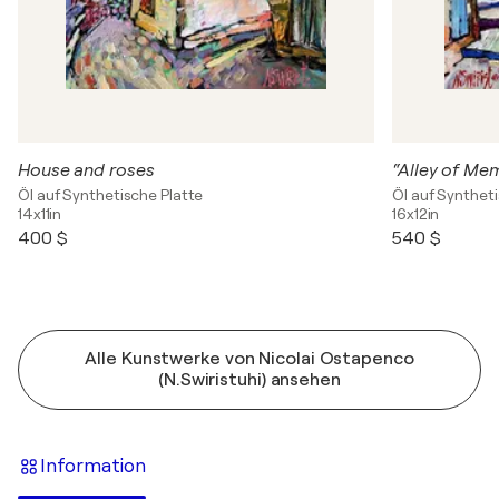
House and roses
“Alley of Mem
Öl auf Synthetische Platte
Öl auf Synthet
14x11in
16x12in
400 $
540 $
Alle Kunstwerke von Nicolai Ostapenco
(N.Swiristuhi) ansehen
Information