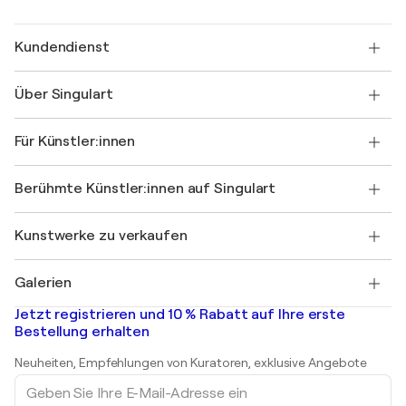
Kundendienst
Kontaktieren Sie uns
Über Singulart
Versand
Rücknahmerichtlinie
Über uns
Kundenreferenzen
Für Künstler:innen
FAQ
Einen Gutschein verschenken
Partner
Werden Sie Mitglied unseres Handelsprogramms
Singulart als Künstler*in beitreten
Unsere Künstler:innen
Ihr Konto
Berühmte Künstler:innen auf Singulart
Als Künstler anmelden
Singulart-Magazin
Käuferschutz
Jobs
+49 30 31196995
Henri Matisse
Entdecken Sie kuratierte Originalkunst
Kunstwerke zu verkaufen
Marc Chagall
Pablo Picasso
Gemälde zu verkaufen
Salvador Dalí
Galerien
Abstrakte Gemälde zu verkaufen
Banksy
Ölgemälde
Mr. Brainwash
Kunstgalerien in Deutschland
Jetzt registrieren und 10 % Rabatt auf Ihre erste
Landschaftsgemälde
Shepard Fairey
Kunstgalerien in Schweiz
Bestellung erhalten
Drucke
Kunstgalerien in Österreich
Skulpturen
Neuheiten, Empfehlungen von Kuratoren, exklusive Angebote
Acrylgemälde
Geben
Sie