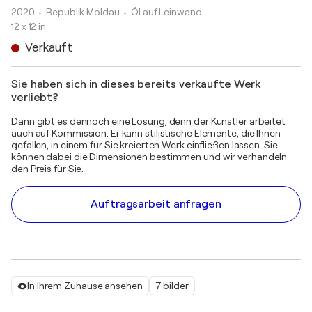
2020
• Republik Moldau
•
Öl auf Leinwand
12 x 12 in
Verkauft
Sie haben sich in dieses bereits verkaufte Werk
verliebt?
Dann gibt es dennoch eine Lösung, denn der Künstler arbeitet
auch auf Kommission. Er kann stilistische Elemente, die Ihnen
gefallen, in einem für Sie kreierten Werk einfließen lassen. Sie
können dabei die Dimensionen bestimmen und wir verhandeln
den Preis für Sie.
Auftragsarbeit anfragen
In Ihrem Zuhause ansehen
7 bilder