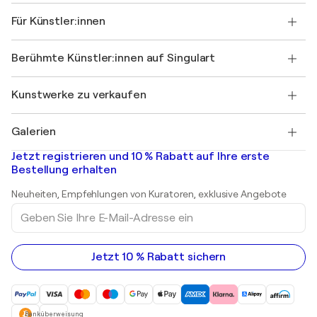
Über uns
Kundenreferenzen
Für Künstler:innen
FAQ
Einen Gutschein verschenken
Partner
Werden Sie Mitglied unseres Handelsprogramms
Singulart als Künstler*in beitreten
Unsere Künstler:innen
Ihr Konto
Berühmte Künstler:innen auf Singulart
Als Künstler anmelden
Singulart-Magazin
Käuferschutz
Jobs
+49 30 31196995
Henri Matisse
Entdecken Sie kuratierte Originalkunst
Kunstwerke zu verkaufen
Marc Chagall
Pablo Picasso
Gemälde zu verkaufen
Salvador Dalí
Galerien
Abstrakte Gemälde zu verkaufen
Banksy
Ölgemälde
Mr. Brainwash
Kunstgalerien in Deutschland
Jetzt registrieren und 10 % Rabatt auf Ihre erste
Landschaftsgemälde
Shepard Fairey
Kunstgalerien in Schweiz
Bestellung erhalten
Drucke
Kunstgalerien in Österreich
Skulpturen
Neuheiten, Empfehlungen von Kuratoren, exklusive Angebote
Acrylgemälde
Geben
Sie
Ihre
E-
Mail-
Jetzt 10 % Rabatt sichern
Adresse
ein
Banküberweisung