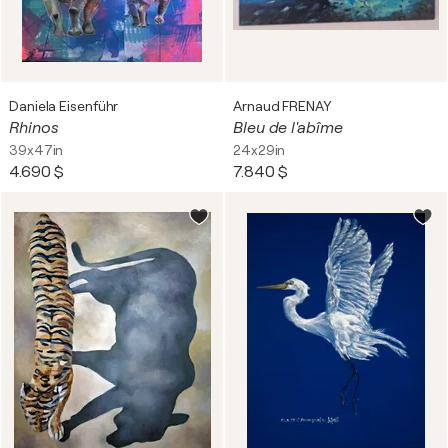
Daniela Eisenführ
Arnaud FRENAY
Rhinos
Bleu de l'abîme
39x47in
24x29in
4.690 $
7.840 $