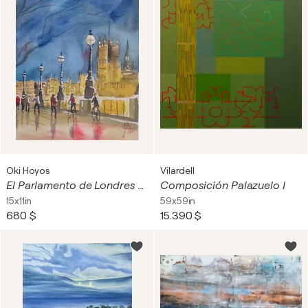
Oki Hoyos
Vilardell
El Parlamento de Londres desde el río
Composición Palazuelo I
15x11in
59x59in
680 $
15.390 $