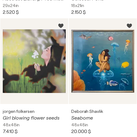
29x24in
18x21in
2.520 $
2.150 $
jorgen folkersen
Deborah Shavlik
Girl blowing flower seeds
Seaborne
48x48in
48x48in
7.410 $
20.000 $