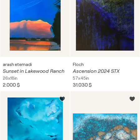
arash etemadi
Floch
Sunset in Lakewood Ranch
Ascension 2024 STX
26x18in
57x45in
2.000 $
31.030 $