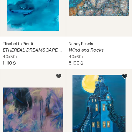
Elisabetta Pienti
Nancy Eckels
ETHEREAL DREAMSCAPE. AND AZURE HUES
Wind and Rocks
40x30in
40x60in
11.110 $
8.190 $