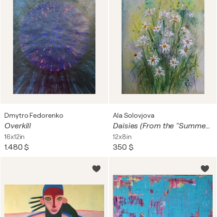
Dmytro Fedorenko
Ala Solovjova
Overkill
Daisies (From the "Summer Heat" series)
16x12in
12x8in
1.480 $
350 $