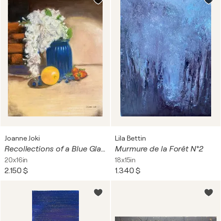
Joanne Joki
Lila Bettin
Recollections of a Blue Glass Vase
Murmure de la Forêt N°2
20x16in
18x15in
2.150 $
1.340 $