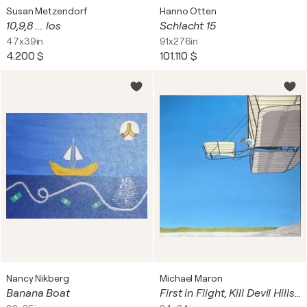
Susan Metzendorf
Hanno Otten
10,9,8 ... los
Schlacht 15
47x39in
91x276in
4.200 $
101.110 $
Nancy Nikberg
Michael Maron
Banana Boat
First in Flight, Kill Devil Hills, 1901