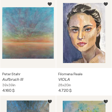
Peter Stahr
Filomena Reale
Aufbruch III
VIOLA
39x39in
28x20in
4.160 $
4.720 $