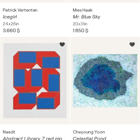
Patrick Vertenten
Mies Haak
Icegirl
Mr. Blue Sky
24x28in
20x31in
3.660 $
1.850 $
Naedt
Cheyoung Yoon
Abstract Library, 7 red modules with cyan
Celestial Pond