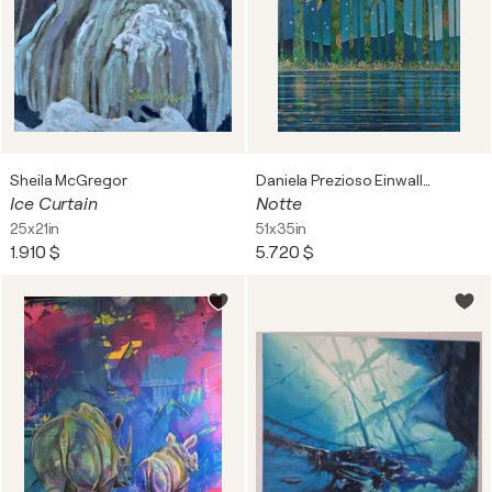
Sheila McGregor
Daniela Prezioso Einwaller
Ice Curtain
Notte
25x21in
51x35in
1.910 $
5.720 $