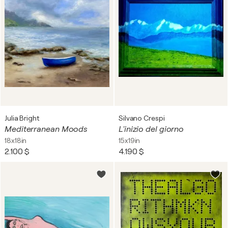
Julia Bright
Silvano Crespi
Mediterranean Moods
L'inizio del giorno
18x18in
15x19in
2.100 $
4.190 $