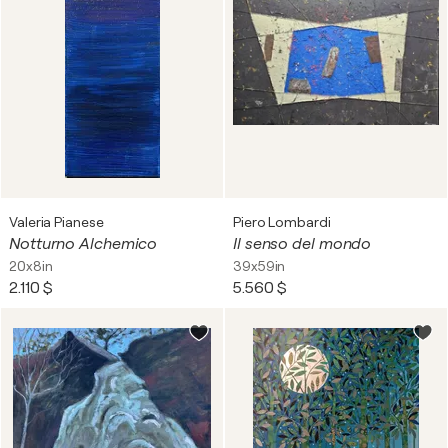
Valeria Pianese
Piero Lombardi
Notturno Alchemico
Il senso del mondo
20x8in
39x59in
2.110 $
5.560 $