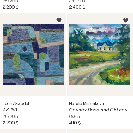
26x35in
24x24in
2.200 $
2.400 $
Léon Akwadal
Natalia Miasnikova
AK 153
Country Road and Old house
20x20in
6x6in
2.200 $
410 $