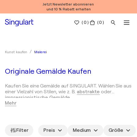
Jetzt Newsletter abonnieren
und 10 % Rabatt erhalten
(
0
)
( 0 )
Malerei
Kunst kaufen
Originale Gemälde Kaufen
Kaufen Sie eine Gemälde auf SINGULART. Wählen Sie aus
einer Vielzahl von Stilen, wie z. B.
abstrakte
oder
impressionistische Gemälde
.
Mehr
Arten von Gemälden
Wie man ein Gemälde auswählt
Die Malerei ist eine vielseitige Kunstform und wird nach
Stil, Ausführungsart und Thema unterschieden. Hier sind
Filter
Preis
Medium
Größe
einige gängige Arten von Gemälden: