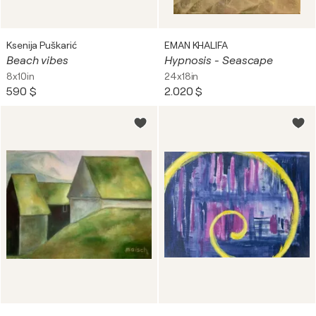
Ksenija Puškarić
EMAN KHALIFA
Beach vibes
Hypnosis - Seascape
8x10in
24x18in
590 $
2.020 $