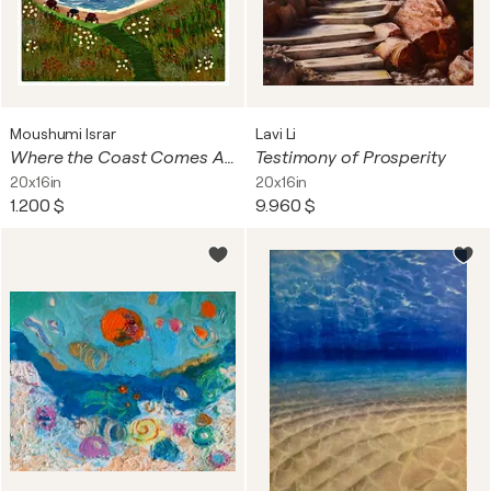
Moushumi Israr
Lavi Li
Where the Coast Comes Alive
Testimony of Prosperity
20x16in
20x16in
1.200 $
9.960 $