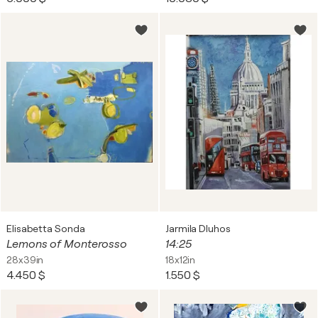
Elisabetta Sonda
Jarmila Dluhos
Lemons of Monterosso
14:25
28x39in
18x12in
4.450 $
1.550 $