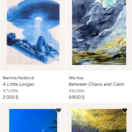
Martina Radilová
Wei Xue
A Little Longer
Between Chaos and Calm
47x35in
48x36in
2.020 $
9.800 $