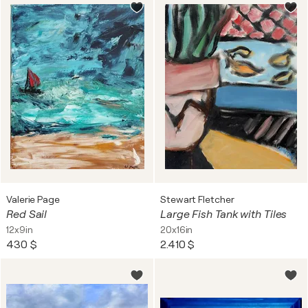
Valerie Page
Stewart Fletcher
Red Sail
Large Fish Tank with Tiles
12x9in
20x16in
430 $
2.410 $