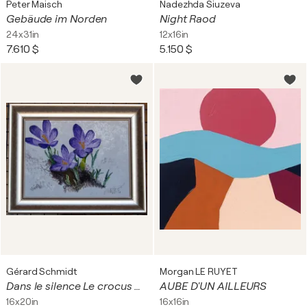
Peter Maisch
Nadezhda Siuzeva
Gebäude im Norden
Night Raod
24x31in
12x16in
7.610 $
5.150 $
Gérard Schmidt
Morgan LE RUYET
Dans le silence Le crocus d’hiver
AUBE D'UN AILLEURS
16x20in
16x16in