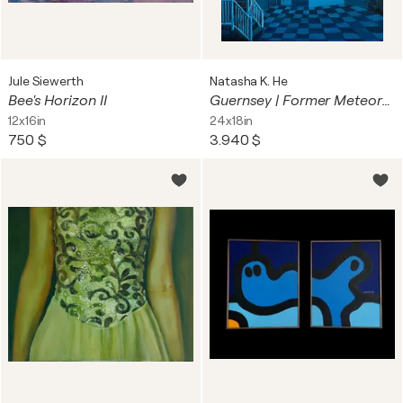
Jule Siewerth
Natasha K. He
Bee's Horizon II
Guernsey | Former Meteorological Observatory
12x16in
24x18in
750 $
3.940 $