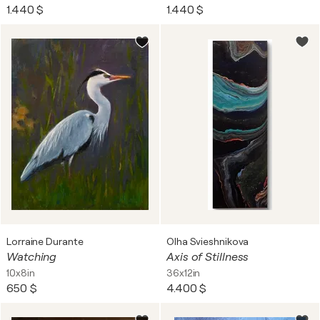
1.440 $
1.440 $
Lorraine Durante
Olha Svieshnikova
Watching
Axis of Stillness
10x8in
36x12in
650 $
4.400 $