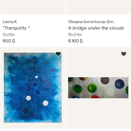
Lenny K
Oksana Vorontsova-Smolova
“Tranquility “
A bridge under the clouds
12x16in
18x24in
850 $
6.160 $