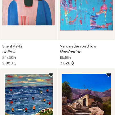
Sherif Makki
Margarethe von Billow
Hollow
Newfeation
24x30in
16x16in
2.080 $
3.320 $