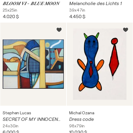
𝑩𝑳𝑶𝑶𝑴 𝑽𝑰 - 𝑩𝑳𝑼𝑬 𝑴𝑶𝑶𝑵
Melancholie des Lichts 1
25x25in
39x47in
4.020 $
4.450 $
Stephen Lucas
Michal Ozana
SECRET OF MY INNOCENCE
Dress code
24x30in
98x79in
6.000 $
10.030 $