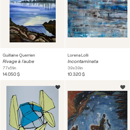
Guillaine Querrien
Lorena Lolli
Rivage à l'aube
Incontaminata
77x51in
39x39in
14.050 $
10.320 $