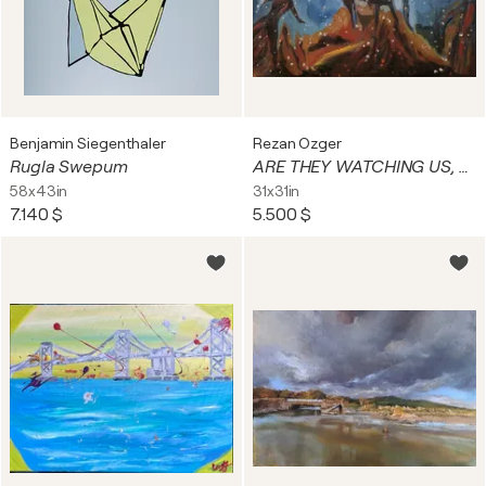
Benjamin Siegenthaler
Rezan Ozger
Rugla Swepum
ARE THEY WATCHING US, TOO ?
58x43in
31x31in
7.140 $
5.500 $