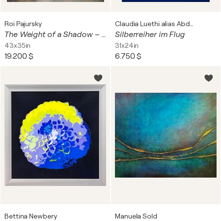
Roi Pajursky
Claudia Luethi alias Abdelghafar
The Weight of a Shadow – Tiger Study
Silberreiher im Flug
43x35in
31x24in
19.200 $
6.750 $
Bettina Newbery
Manuela Sold