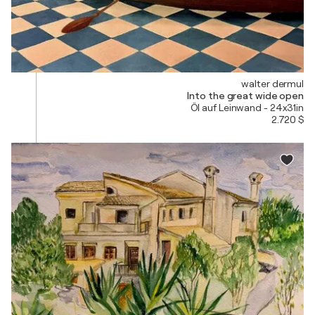
walter dermul
Into the great wide open
Öl auf Leinwand - 24x31in
2.720 $