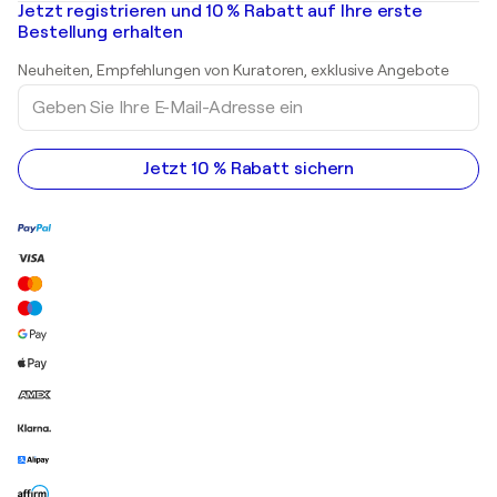
Mr. Brainwash
Kunstgalerien in Deutschland
Jetzt registrieren und 10 % Rabatt auf Ihre erste
Landschaftsgemälde
Shepard Fairey
Kunstgalerien in Schweiz
Bestellung erhalten
Drucke
Kunstgalerien in Österreich
Skulpturen
Neuheiten, Empfehlungen von Kuratoren, exklusive Angebote
Acrylgemälde
Geben
Sie
Ihre
E-
Mail-
Jetzt 10 % Rabatt sichern
Adresse
ein