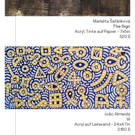
Markéta Šafáriková
The Sign
Acryl, Tinte auf Papier - 7x5in
520 $
João Almeida
Vi
Acryl auf Leinwand - 24x47in
3.180 $