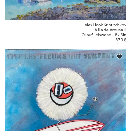
Alex Hook Krioutchkov
A illa de Arousa III
Öl auf Leinwand - 8x16in
1.370 $