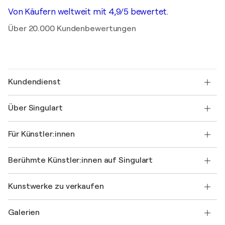
Von Käufern weltweit mit 4,9/5 bewertet.
Über 20.000 Kundenbewertungen
Kundendienst
Kontaktieren Sie uns
Über Singulart
Versand
Rücknahmerichtlinie
Über uns
Kundenreferenzen
Für Künstler:innen
FAQ
Einen Gutschein verschenken
Partner
Werden Sie Mitglied unseres Handelsprogramms
Singulart als Künstler*in beitreten
Unsere Künstler:innen
Ihr Konto
Berühmte Künstler:innen auf Singulart
Als Künstler anmelden
Singulart-Magazin
Käuferschutz
Jobs
+49 30 31196995
Henri Matisse
Entdecken Sie kuratierte Originalkunst
Kunstwerke zu verkaufen
Marc Chagall
Pablo Picasso
Gemälde zu verkaufen
Salvador Dalí
Galerien
Abstrakte Gemälde zu verkaufen
Banksy
Ölgemälde