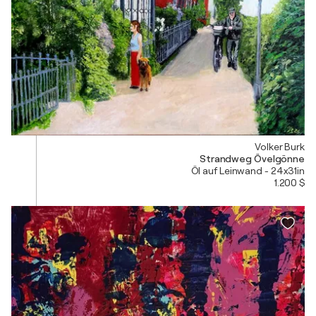
Volker Burk
Strandweg Övelgönne
Öl auf Leinwand - 24x31in
1.200 $