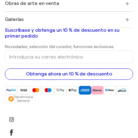
Descubre arte original seleccionado
Obras de arte en venta
Marc Chagall
Pablo Picasso
Cuadros en venta
Salvador Dalí
Galerías
Pinturas abstractas en venta
Banksy
pinturas al óleo
Mr. Brainwash
Galerías de arte en España
Suscríbase y obtenga un 10 % de descuento en su
pinturas de paisajes
Shepard Fairey
primer pedido
Huellas dactilares
Esculturas
Novedades, selección del curador, funciones exclusivas.
pinturas acrílicas
Introduzca
su
correo
electrónico
Obtenga ahora un 10 % de descuento
Transferencia
bancaria