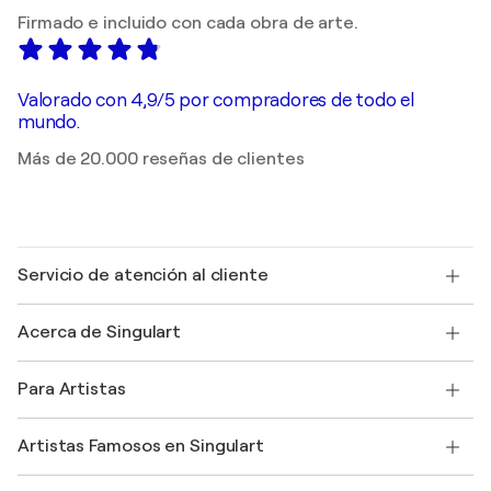
Firmado e incluido con cada obra de arte.
Valorado con 4,9/5 por compradores de todo el
mundo.
Más de 20.000 reseñas de clientes
Servicio de atención al cliente
Contacte con nosotros
Acerca de Singulart
Envío
Política de devoluciones
Acerca de nosotros
Testimonios de clientes
Para Artistas
faq
Ofrecer una tarjeta regalo
Afiliados
Unirse a nuestro programa comercial
Únase a Singulart como artista
Nuestros artistas
Mi cuenta
Artistas Famosos en Singulart
Inicie sesión como Artista
Revista Singulart
Protección al comprador
Empleos
+34 911 23 97 81
Henri Matisse