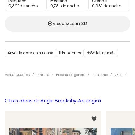
Pequeño
Mediano
Grande
0,39" de ancho
0,78" de ancho
0,98" de ancho
Visualizza in 3D
Ver la obra en su casa
11 imágenes
Solicitar más
Venta Cuadros
Pintura
Escena de género
Realismo
Óleo
Ang
Otras obras de
Angie Brooksby-Arcangioli