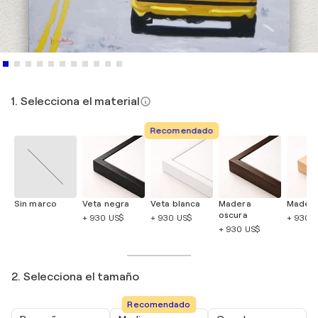
1. Selecciona el material
Recomendado
Sin marco
Veta negra
Veta blanca
Madera
Madera
oscura
+ 930 US$
+ 930 US$
+ 930 
+ 930 US$
2. Selecciona el tamaño
Recomendado