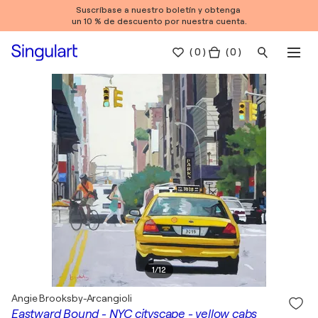
Suscríbase a nuestro boletín y obtenga
un 10 % de descuento por nuestra cuenta.
(
0
)
( 0 )
1
/
12
Angie Brooksby-Arcangioli
Eastward Bound - NYC cityscape - yellow cabs