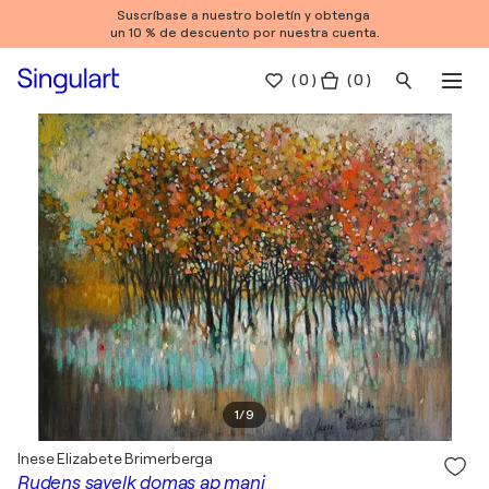
Suscríbase a nuestro boletín y obtenga
un 10 % de descuento por nuestra cuenta.
(
0
)
( 0 )
1
/
9
Inese Elizabete Brimerberga
Rudens savelk domas ap mani