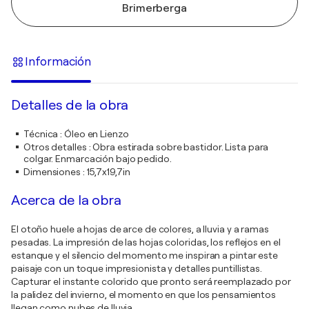
Brimerberga
Información
Detalles de la obra
Técnica
:
Óleo en Lienzo
Otros detalles
:
Obra estirada sobre bastidor. Lista para
colgar. Enmarcación bajo pedido.
Dimensiones
:
15,7x19,7in
Acerca de la obra
El otoño huele a hojas de arce de colores, a lluvia y a ramas
pesadas. La impresión de las hojas coloridas, los reflejos en el
estanque y el silencio del momento me inspiran a pintar este
paisaje con un toque impresionista y detalles puntillistas.
Capturar el instante colorido que pronto será reemplazado por
la palidez del invierno, el momento en que los pensamientos
llegan como nubes de lluvia.