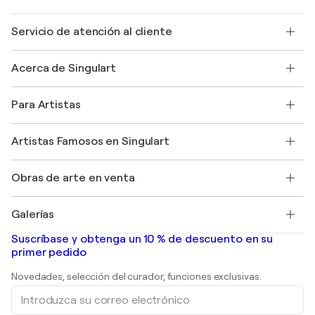
Servicio de atención al cliente
Contacte con nosotros
Acerca de Singulart
Envío
Política de devoluciones
Acerca de nosotros
Testimonios de clientes
Para Artistas
faq
Ofrecer una tarjeta regalo
Afiliados
Unirse a nuestro programa comercial
Únase a Singulart como artista
Nuestros artistas
Mi cuenta
Artistas Famosos en Singulart
Inicie sesión como Artista
Revista Singulart
Protección al comprador
Empleos
+34 911 23 97 81
Henri Matisse
Descubre arte original seleccionado
Obras de arte en venta
Marc Chagall
Pablo Picasso
Cuadros en venta
Salvador Dalí
Galerías
Pinturas abstractas en venta
Banksy
pinturas al óleo
Mr. Brainwash
Galerías de arte en España
Suscríbase y obtenga un 10 % de descuento en su
pinturas de paisajes
Shepard Fairey
primer pedido
Huellas dactilares
Esculturas
Novedades, selección del curador, funciones exclusivas.
pinturas acrílicas
Introduzca
su
correo