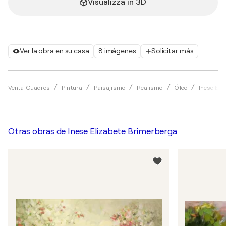
Visualizza in 3D
Ver la obra en su casa
8 imágenes
Solicitar más
Venta Cuadros
Pintura
Paisajismo
Realismo
Óleo
Inese Eli
Otras obras de
Inese Elizabete Brimerberga