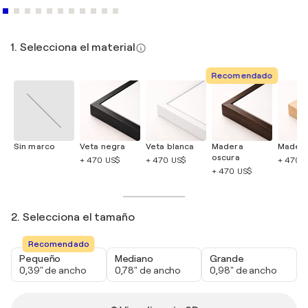
1. Selecciona el material
Recomendado
Sin marco
Veta negra
Veta blanca
Madera
Madera
oscura
+ 470 US$
+ 470 US$
+ 470 
+ 470 US$
2. Selecciona el tamaño
Recomendado
Pequeño
Mediano
Grande
0,39" de ancho
0,78" de ancho
0,98" de ancho