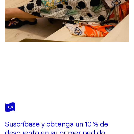
INESE ELIZABETE BRIMERBERGA
Rudens savelk domas ap mani
1.740 US$
Hacer una oferta
Adquirir
Suscríbase y obtenga un 10 % de
descuento en su primer pedido