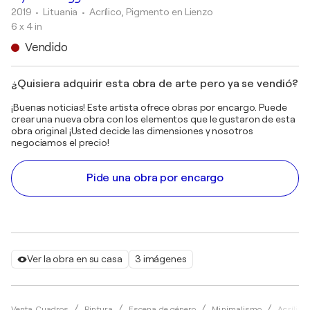
2019
• Lituania
•
Acrílico, Pigmento en Lienzo
6 x 4 in
Vendido
¿Quisiera adquirir esta obra de arte pero ya se vendió?
¡Buenas noticias! Este artista ofrece obras por encargo. Puede
crear una nueva obra con los elementos que le gustaron de esta
obra original ¡Usted decide las dimensiones y nosotros
negociamos el precio!
Pide una obra por encargo
Ver la obra en su casa
3 imágenes
Venta Cuadros
Pintura
Escena de género
Minimalismo
Acrílico