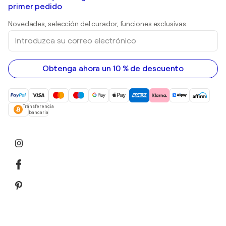
Shepard Fairey
primer pedido
Huellas dactilares
Esculturas
Novedades, selección del curador, funciones exclusivas.
pinturas acrílicas
Introduzca
su
correo
electrónico
Obtenga ahora un 10 % de descuento
Transferencia
bancaria