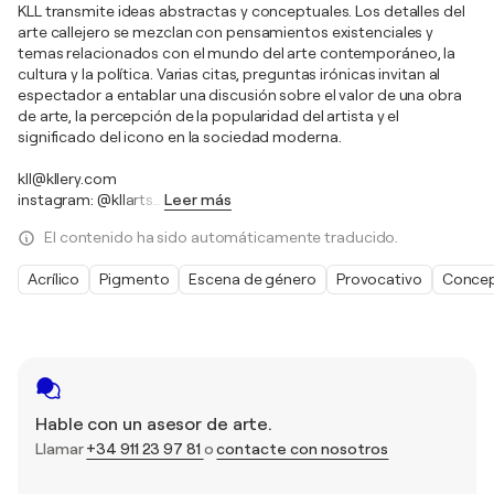
KLL transmite ideas abstractas y conceptuales. Los detalles del
arte callejero se mezclan con pensamientos existenciales y
temas relacionados con el mundo del arte contemporáneo, la
cultura y la política. Varias citas, preguntas irónicas invitan al
espectador a entablar una discusión sobre el valor de una obra
de arte, la percepción de la popularidad del artista y el
significado del icono en la sociedad moderna.
kll@kllery.com
instagram: @kllarts
…
Leer más
El contenido ha sido automáticamente traducido.
Acrílico
Pigmento
Escena de género
Provocativo
Concep
Hable con un asesor de arte.
Llamar
+34 911 23 97 81
o
contacte con nosotros