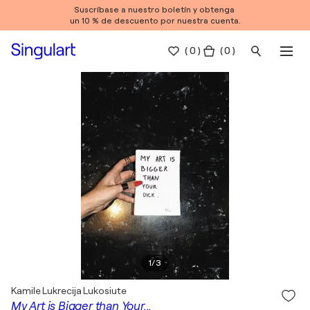
Suscríbase a nuestro boletín y obtenga
un 10 % de descuento por nuestra cuenta.
(
0
)
( 0 )
1
/
3
Kamile Lukrecija Lukosiute
My Art is Bigger than Your...