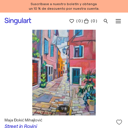
Suscríbase a nuestro boletín y obtenga
un 10 % de descuento por nuestra cuenta.
(
0
)
( 0 )
1
/
8
Maja Đokić Mihajlović
Street in Rovinj