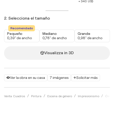
+ 340 US$
2. Selecciona el tamaño
Recomendado
Pequeño
Mediano
Grande
0,39" de ancho
0,78" de ancho
0,98" de ancho
Visualizza in 3D
Ver la obra en su casa
7 imágenes
Solicitar más
Venta Cuadros
Pintura
Escena de género
Impresionismo
Óleo