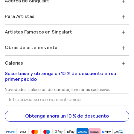
Acerca de Singulart
Envío
Política de devoluciones
Acerca de nosotros
Testimonios de clientes
Para Artistas
faq
Ofrecer una tarjeta regalo
Afiliados
Unirse a nuestro programa comercial
Únase a Singulart como artista
Nuestros artistas
Mi cuenta
Artistas Famosos en Singulart
Inicie sesión como Artista
Revista Singulart
Protección al comprador
Empleos
+34 911 23 97 81
Henri Matisse
Descubre arte original seleccionado
Obras de arte en venta
Marc Chagall
Pablo Picasso
Cuadros en venta
Salvador Dalí
Galerías
Pinturas abstractas en venta
Banksy
pinturas al óleo
Mr. Brainwash
Galerías de arte en España
Suscríbase y obtenga un 10 % de descuento en su
pinturas de paisajes
Shepard Fairey
primer pedido
Huellas dactilares
Esculturas
Novedades, selección del curador, funciones exclusivas.
pinturas acrílicas
Introduzca
su
correo
electrónico
Obtenga ahora un 10 % de descuento