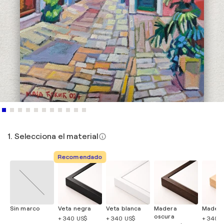
1. Selecciona el material
Recomendado
Sin marco
Veta negra
Veta blanca
Madera
Madera
oscura
+ 340 US$
+ 340 US$
+ 340 