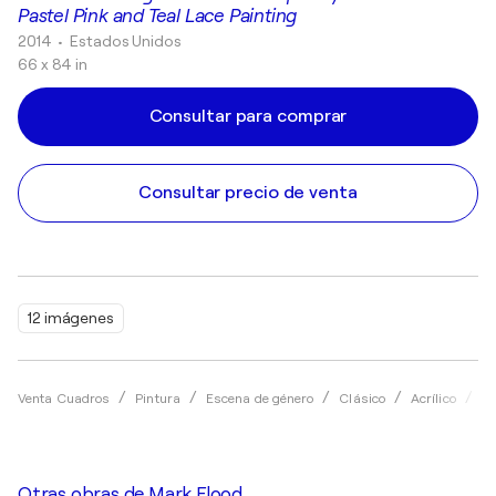
Pastel Pink and Teal Lace Painting
2014
• Estados Unidos
66 x 84 in
Consultar para comprar
Consultar precio de venta
12 imágenes
Venta Cuadros
Pintura
Escena de género
Clásico
Acrílico
Ma
Otras obras de
Mark Flood