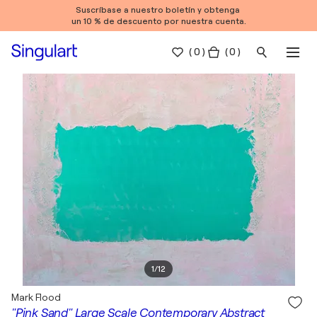
Suscríbase a nuestro boletín y obtenga
un 10 % de descuento por nuestra cuenta.
(
0
)
( 0 )
1
/
12
Mark Flood
"Pink Sand" Large Scale Contemporary Abstract