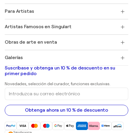
Política de devoluciones
Acerca de nosotros
Testimonios de clientes
Para Artistas
faq
Ofrecer una tarjeta regalo
Afiliados
Unirse a nuestro programa comercial
Únase a Singulart como artista
Nuestros artistas
Mi cuenta
Artistas Famosos en Singulart
Inicie sesión como Artista
Revista Singulart
Protección al comprador
Empleos
+34 911 23 97 81
Henri Matisse
Descubre arte original seleccionado
Obras de arte en venta
Marc Chagall
Pablo Picasso
Cuadros en venta
Salvador Dalí
Galerías
Pinturas abstractas en venta
Banksy
pinturas al óleo
Mr. Brainwash
Galerías de arte en España
Suscríbase y obtenga un 10 % de descuento en su
pinturas de paisajes
Shepard Fairey
primer pedido
Huellas dactilares
Esculturas
Novedades, selección del curador, funciones exclusivas.
pinturas acrílicas
Introduzca
su
correo
electrónico
Obtenga ahora un 10 % de descuento
Transferencia