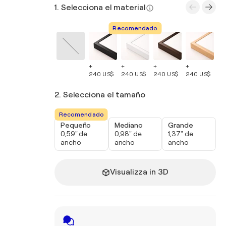
1. Selecciona el material
Recomendado
+
+
+
+
+
240 US$
240 US$
240 US$
240 US$
24
2. Selecciona el tamaño
Recomendado
Pequeño
Mediano
Grande
0,59" de
0,98" de
1,37" de
ancho
ancho
ancho
Visualizza in 3D