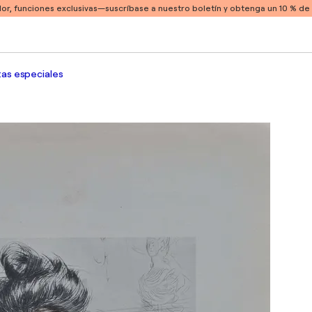
or, funciones exclusivas
—suscríbase a nuestro boletín y obtenga un 10 % d
as especiales