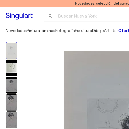
Novedades, selección del curad
Buscar 
Nueva York
Fotografía
Novedades
Pintura
Láminas
Fotografía
Escultura
Dibujo
Artistas
Ofert
Pop Art
Pablo Picasso