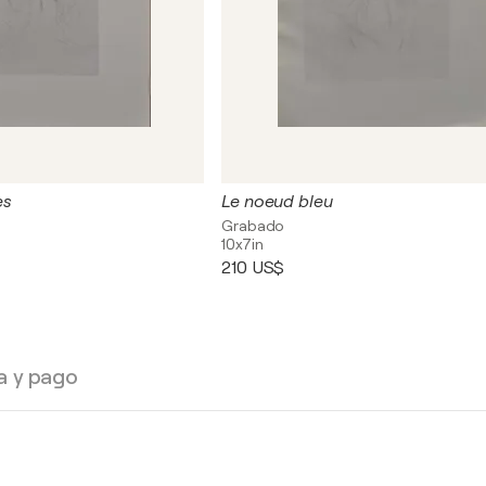
es
Le noeud bleu
Grabado
10x7in
210 US$
a y pago