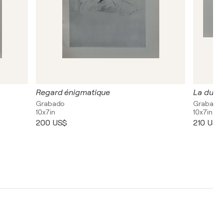
Regard énigmatique
La duch
Grabado
Grabado
10x7in
10x7in
200 US$
210 US$