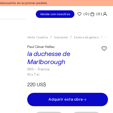
e descuento en su primer pedido
(
0
)
( 0 )
Vende con nosotros
Venta Cuadros
Impresión
Escena de género
Clási
Paul César Helleu
la duchesse de
Marlborough
1913
• Francia
10 x 7 in
220 US$
Adquirir esta obra