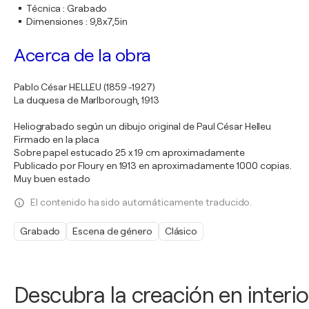
Técnica
:
Grabado
Dimensiones
:
9,8x7,5in
Acerca de la obra
Pablo César HELLEU (1859 -1927)
La duquesa de Marlborough, 1913
Heliograbado según un dibujo original de Paul César Helleu
Firmado en la placa
Sobre papel estucado 25 x 19 cm aproximadamente
Publicado por Floury en 1913 en aproximadamente 1000 copias.
Muy buen estado
El contenido ha sido automáticamente traducido.
Grabado
Escena de género
Clásico
Descubra la creación en interio