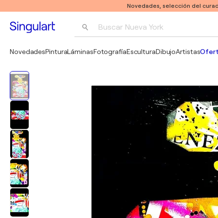
Novedades, selección del curad
Buscar 
Nueva York
Fotografía
Novedades
Pintura
Láminas
Fotografía
Escultura
Dibujo
Artistas
Ofert
Pop Art
Pablo Picasso