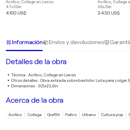
Acrílico, Collage en Lienzo
Acrílico, Collage 
47x39in
39x31in
4.100 US$
3.430 US$
Información
Envíos y devoluciones
Garantí
Detalles de la obra
Técnica
:
Acrílico, Collage en Lienzo
Otros detalles
:
Obra estirada sobre bastidor. Lista para colgar
Dimensiones
:
31,5x23,6in
Acerca de la obra
Acrílico
Collage
Graffiti
Fieltro
Urbano
Cultura pop