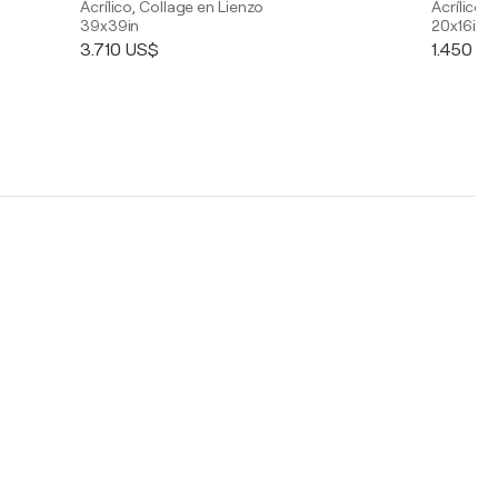
Acrílico, Collage en Lienzo
Acrílico,
39x39in
20x16in
3.710 US$
1.450 U