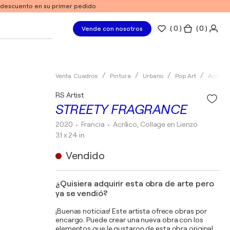
e descuento en su primer pedido
(
0
)
( 0 )
Vende con nosotros
Venta Cuadros
Pintura
Urbano
Pop Art
Acrílico
RS Artist
STREETY FRAGRANCE
2020
• Francia
•
Acrílico, Collage en Lienzo
31 x 24 in
Vendido
¿Quisiera adquirir esta obra de arte pero
ya se vendió?
¡Buenas noticias! Este artista ofrece obras por
encargo. Puede crear una nueva obra con los
elementos que le gustaron de esta obra original