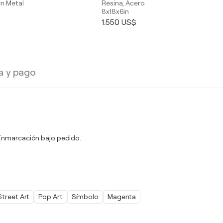
en Metal
Resina, Acero
8x18x6in
1.550 US$
a y pago
. Enmarcación bajo pedido.
Street Art
Pop Art
Símbolo
Magenta