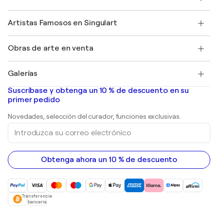
Ofrecer una tarjeta regalo
Afiliados
Unirse a nuestro programa comercial
Únase a Singulart como artista
Nuestros artistas
Mi cuenta
Artistas Famosos en Singulart
Inicie sesión como Artista
Revista Singulart
Protección al comprador
Empleos
+34 911 23 97 81
Henri Matisse
Descubre arte original seleccionado
Obras de arte en venta
Marc Chagall
Pablo Picasso
Cuadros en venta
Salvador Dalí
Galerías
Pinturas abstractas en venta
Banksy
pinturas al óleo
Mr. Brainwash
Galerías de arte en España
Suscríbase y obtenga un 10 % de descuento en su
pinturas de paisajes
Shepard Fairey
primer pedido
Huellas dactilares
Esculturas
Novedades, selección del curador, funciones exclusivas.
pinturas acrílicas
Introduzca
su
correo
electrónico
Obtenga ahora un 10 % de descuento
Transferencia
bancaria