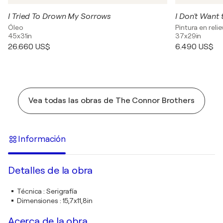
I Tried To Drown My Sorrows
I Don't Want
Óleo
Pintura en reli
45x31in
37x29in
26.660 US$
6.490 US$
Vea todas las obras de The Connor Brothers
Información
Detalles de la obra
Técnica
:
Serigrafía
Dimensiones
:
15,7x11,8in
Acerca de la obra