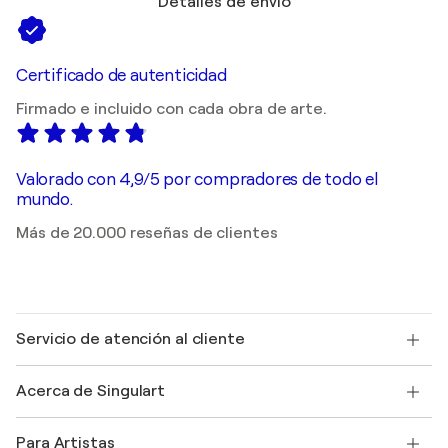
Detalles de envío
Certificado de autenticidad
Firmado e incluido con cada obra de arte.
Valorado con 4,9/5 por compradores de todo el
mundo.
Más de 20.000 reseñas de clientes
Servicio de atención al cliente
Contacte con nosotros
Acerca de Singulart
Envío
Política de devoluciones
Acerca de nosotros
Testimonios de clientes
Para Artistas
faq