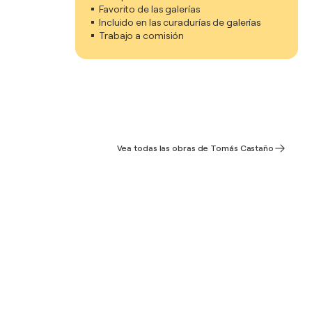
Favorito de las galerías
Incluido en las curadurías de galerías
Trabajo a comisión
Vea todas las obras de Tomás Castaño