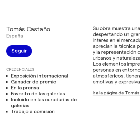
Tomás Castaño
Su obra muestra una 
despertando un gra
España
interés en el mercado
aprecian la técnica p
Seguir
y la representación 
urbanos y naturalez
Los elementos impre
CREDENCIALES
personas en entorn
Exposición internacional
atmosféricos, tienen
Ganador de premio
emotivas y expresiva
En la prensa
Ir a la página de Tomá
Favorito de las galerías
Incluido en las curadurías de
galerías
Trabajo a comisión