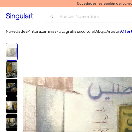
Novedades, selección del curad
Buscar 
Nueva York
Fotografía
Novedades
Pintura
Láminas
Fotografía
Escultura
Dibujo
Artistas
Ofert
Pop Art
Pablo Picasso