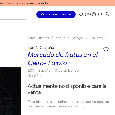
e descuento en su primer pedido
(
0
)
( 0 )
Vende con nosotros
Venta Cuadros
Pintura
Bodegón
Realismo
Óle
Tomás Castaño
Mercado de frutas en el
Cairo- Egipto
2011
• España
•
Óleo en Lienzo
18 x 24 in
Actualmente no disponible para la
venta
Esta obra está actualmente reservada (ya sea por
un cliente o para una exposición ...).