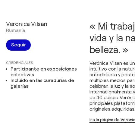
Veronica Vilsan
« Mi trabaj
Rumanía
vida y la na
Seguir
belleza. »
CREDENCIALES
Verónica Vilsan es u
Participante en exposiciones
intuitivo con la natur
colectivas
autodidacta y poster
Incluido en las curadurías de
múltiples medios pa
galerías
celebran la luz y la 
internacionalmente y
de 40 países. Verónic
principales platafor
originales adquirida
Ir a la página de Veroni