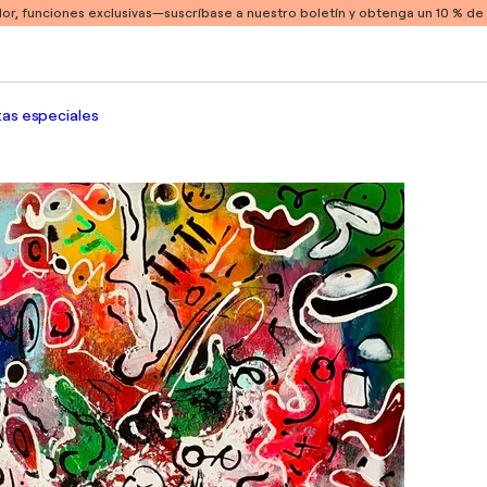
or, funciones exclusivas
—suscríbase a nuestro boletín y obtenga un 10 % d
as especiales