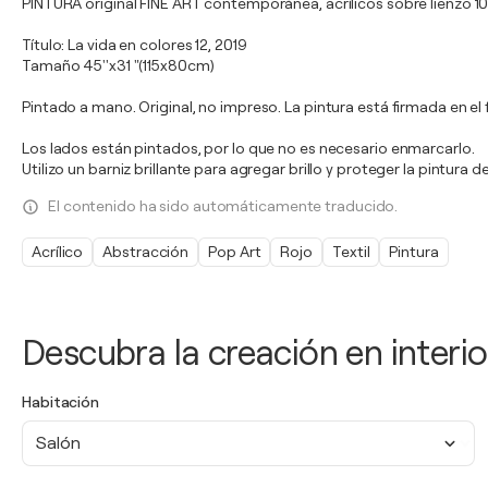
PINTURA original FINE ART contemporánea, acrílicos sobre lienzo 1
Título: La vida en colores 12, 2019
Tamaño 45''x31 "(115x80cm)
Pintado a mano. Original, no impreso. La pintura está firmada en el f
Los lados están pintados, por lo que no es necesario enmarcarlo.
Utilizo un barniz brillante para agregar brillo y proteger la pintura 
El contenido ha sido automáticamente traducido.
Acrílico
Abstracción
Pop Art
Rojo
Textil
Pintura
Descubra la creación en interio
Habitación
Salón