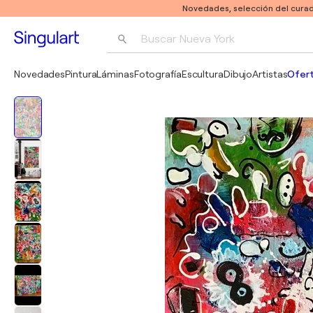
Novedades, selección del curad
Buscar 
Nueva York
Fotografía
Novedades
Pintura
Láminas
Fotografía
Escultura
Dibujo
Artistas
Ofert
Pop Art
Pablo Picasso