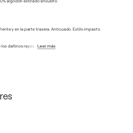
00% algodón estirado envuelto.
rente y en la parte trasera. Anticuado. Estilo impasto.
de los dañinos rayos
…
Leer más
res