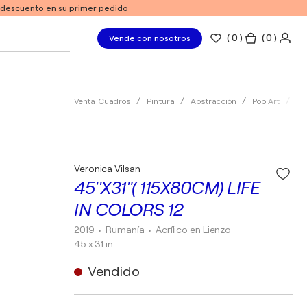
e descuento en su primer pedido
(
0
)
( 0 )
Vende con nosotros
Venta Cuadros
Pintura
Abstracción
Pop Art
Acr
Veronica Vilsan
45''X31"( 115X80CM) LIFE
IN COLORS 12
2019
• Rumanía
•
Acrílico en Lienzo
45 x 31 in
Vendido