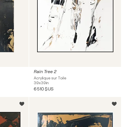
Rain Tree 2
Acrylique sur Toile
39x39in
6 510 $US