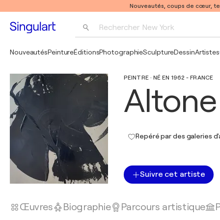
Nouveautés, coups de cœur, t
Rechercher 
New York
Photographie
Nouveautés
Peinture
Éditions
Photographie
Sculpture
Dessin
Artistes
Pop Art
PEINTRE · NÉ EN 1962 - FRANCE
Pablo Picasso
Altone
Repéré par des galeries d'
Suivre cet artiste
Œuvres
Biographie
Parcours artistique
P