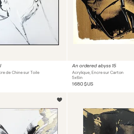
I
An ordered abyss 15
cre de Chine sur Toile
Acrylique, Encre sur Carton
5x6in
1 680 $US