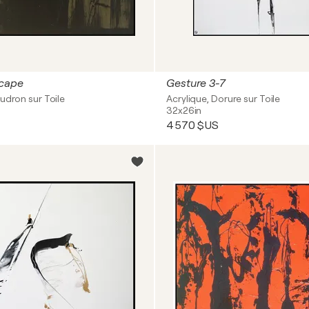
cape
Gesture 3-7
udron sur Toile
Acrylique, Dorure sur Toile
32x26in
4 570 $US