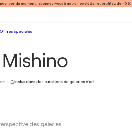
endances du moment :
abonnez-vous à notre newsletter et profitez de -10 
Offres spéciales
 Mishino
art
Inclus dans des curations de galeries d'art
erspective des galeries