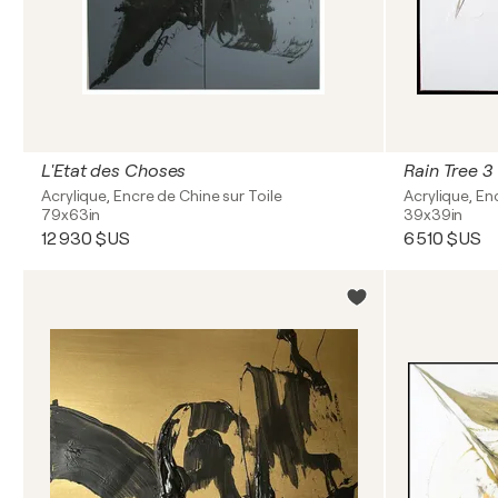
L'Etat des Choses
Rain Tree 3
Acrylique, Encre de Chine sur Toile
Acrylique, Enc
79x63in
39x39in
12 930 $US
6 510 $US