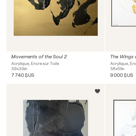
Movements of the Soul 2
The Wings 
Acrylique, Encre sur Toile
Acrylique, En
39x39in
38x51in
7 740 $US
9 000 $US