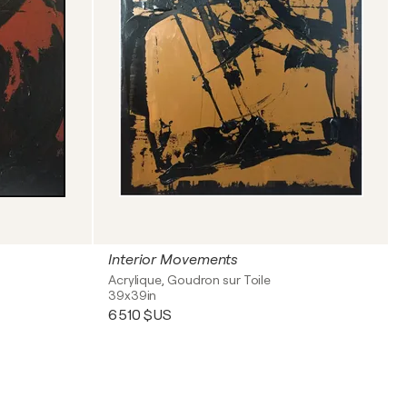
Interior Movements
Acrylique, Goudron sur Toile
39x39in
6 510 $US