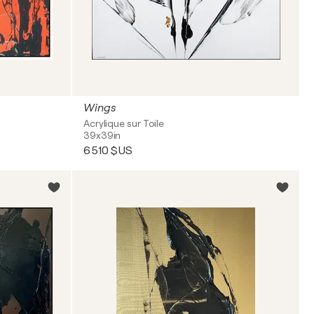
Wings
Acrylique sur Toile
39x39in
6 510 $US