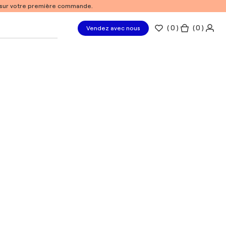
% sur votre première commande.
(
0
)
( 0 )
Vendez avec nous