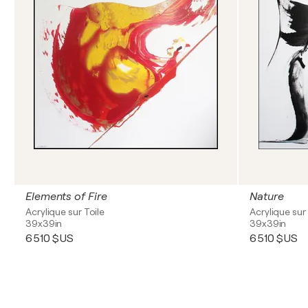
Elements of Fire
Nature
Acrylique sur Toile
Acrylique sur 
39x39in
39x39in
6 510 $US
6 510 $US