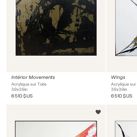
Intérior Movements
Wings
Acrylique sur Toile
Acrylique sur 
39x39in
39x39in
6 510 $US
6 510 $US