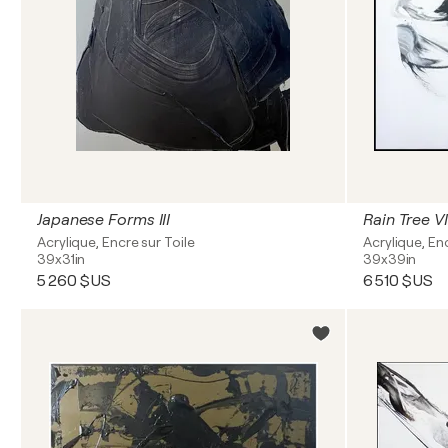
Japanese Forms III
Rain Tree VI
Acrylique, Encre sur Toile
Acrylique, En
39x31in
39x39in
5 260 $US
6 510 $US