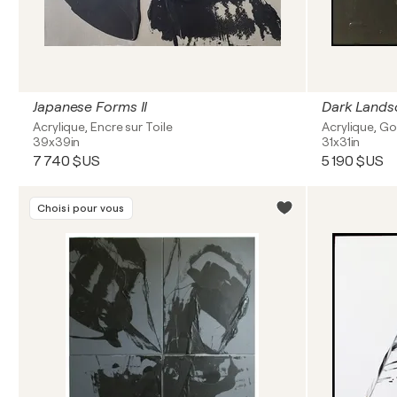
Japanese Forms II
Dark Lands
Acrylique, Encre sur Toile
Acrylique, Go
39x39in
31x31in
7 740 $US
5 190 $US
Choisi pour vous