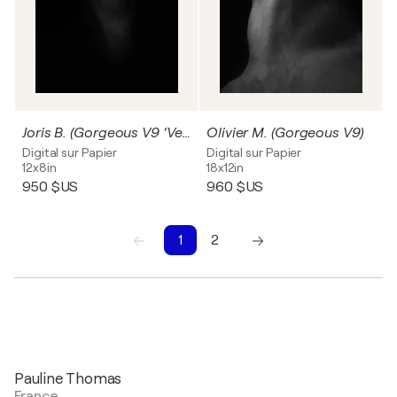
Joris B. (Gorgeous V9 ‘Venus’)
Olivier M. (Gorgeous V9)
Digital sur Papier
Digital sur Papier
12x8in
18x12in
950 $US
960 $US
1
2
1
2
Pauline Thomas
France