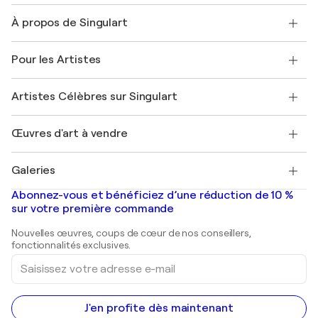
Nous contacter
À propos de Singulart
Expédition
Politique de retour
A propos de nous
Témoignages de clients
Pour les Artistes
FAQ
Offrir une carte cadeau
Sociétés affiliées
Rejoignez notre programme commercial
Rejoindre Singulart en tant qu'artiste
Nos artistes
Mon compte
Artistes Célèbres sur Singulart
Se connecter en tant qu'Artiste
Magazine Singulart
Protection acheteur
Emplois
+33 1 76 44 06 42
Henri Matisse
Découvrez une sélection d'art original
Œuvres d'art à vendre
Marc Chagall
Pablo Picasso
Tableaux à vendre
Salvador Dalí
Galeries
Tableaux abstraits à vendre
Banksy
Peintures à l'huile
Mr. Brainwash
Galeries d'art en France
Abonnez-vous et bénéficiez d’une réduction de 10 %
Peintures de paysage
Shepard Fairey
Galeries d'art en Belgique
sur votre première commande
Estampes
Sculptures
Nouvelles œuvres, coups de cœur de nos conseillers,
Peintures acryliques
fonctionnalités exclusives.
Saisissez
votre
adresse
e-
mail
J'en profite dès maintenant