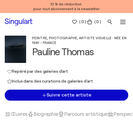
10 % de réduction
pour tout abonnement à la newsletter
(
0
)
( 0 )
PEINTRE, PHOTOGRAPHE, ARTISTE VISUELLE · NÉE EN
1981 - FRANCE
Pauline Thomas
Repéré par des galeries d'art
Inclus dans des curations de galeries d'art
Suivre cette artiste
Œuvres
Biographie
Parcours artistique
Perspect