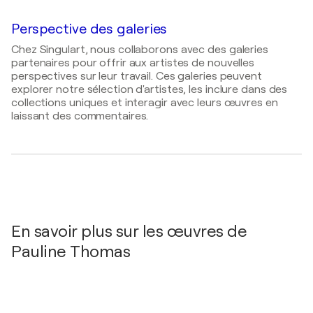
Marseille, France
2007
Perspective des galeries
International Photography Award (5th Lucie
2021
Awards),- Mention Honorable- New-York, États-
Chez Singulart, nous collaborons avec des galeries
Tape Over Berlin / Berliner Fernsehturm - Berlin,
Unis
partenaires pour offrir aux artistes de nouvelles
Allemagne
perspectives sur leur travail. Ces galeries peuvent
2019
explorer notre sélection d'artistes, les inclure dans des
Dévisager / Galerie Christophe Gratadou - Paris,
collections uniques et interagir avec leurs œuvres en
France
laissant des commentaires.
2019
YIA -Young International ART FAIR / Paris - Paris,
France
2019
Voix-Off / Arles Photo Festival - Arles, France
2018
En savoir plus sur les œuvres de
The Other Art Fair - Curated by Saatchi Art /
Pauline Thomas
Brooklyn - New-York, États-Unis
2016
Contemporary Art Ruhr Essen / Essen - Essen,
Allemagne