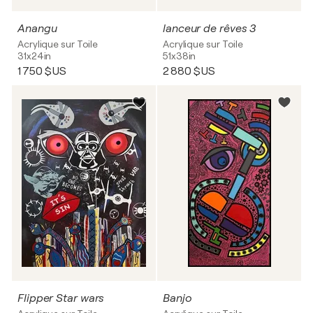
Anangu
lanceur de rêves 3
Acrylique sur Toile
Acrylique sur Toile
31x24in
51x38in
1 750 $US
2 880 $US
Flipper Star wars
Banjo