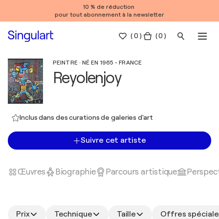
10 % de réduction
pour tout abonnement à la newsletter
(
0
)
( 0 )
PEINTRE · NÉ EN 1965 - FRANCE
Reyolenjoy
Inclus dans des curations de galeries d'art
Suivre cet artiste
Œuvres
Biographie
Parcours artistique
Perspect
Prix
Technique
Taille
Offres spéciale