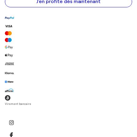
mail
J'en profite dès maintenant
Virement bancaire