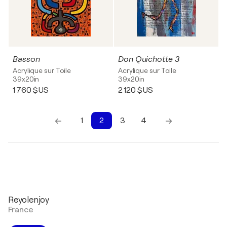
Basson
Don Quichotte 3
Acrylique sur Toile
Acrylique sur Toile
39x20in
39x20in
1 760 $US
2 120 $US
1
2
3
4
1
2
3
4
Reyolenjoy
France