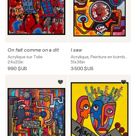
On fait comme on a dit
I saw
Acrylique sur Toile
Acrylique, Peinture en bombe sur Toile
24x20in
51x38in
990 $US
3 500 $US