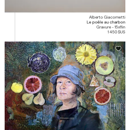
Alberto Giacometti
Le poêle au charbon
Gravure - 15x11in
1 450 $US