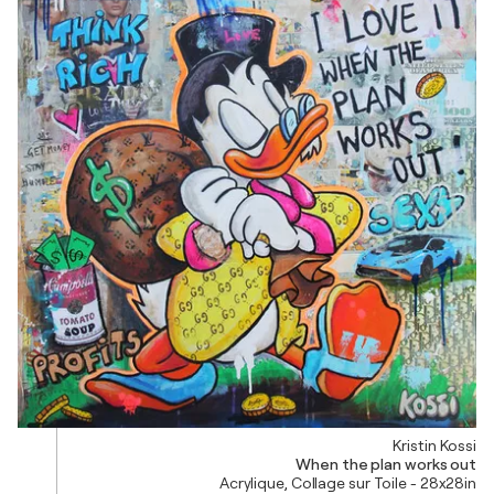
Kristin Kossi
When the plan works out
Acrylique, Collage sur Toile - 28x28in