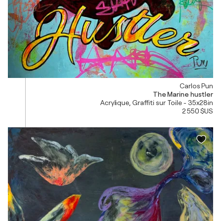
Carlos Pun
The Marine hustler
Acrylique, Graffiti sur Toile - 35x28in
2 550 $US