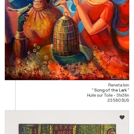
Reneta Isin
" Song of the Lark "
Huile sur Toile - 31x31in
23 580 $US