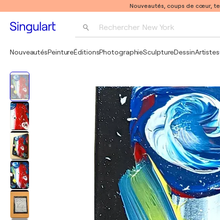
Nouveautés, coups de cœur, t
Rechercher 
New York
Photographie
Nouveautés
Peinture
Éditions
Photographie
Sculpture
Dessin
Artistes
Pop Art
Pablo Picasso