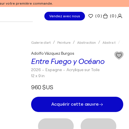
% sur votre première commande.
(
0
)
( 0 )
Vendez avec nous
Galerie d'art
Peinture
Abstraction
Abstrait
Acry
Adolfo Vázquez Burgos
Entre Fuego y Océano
2026
• Espagne
•
Acrylique sur Toile
12 x 9 in
960 $US
Acquérir cette œuvre