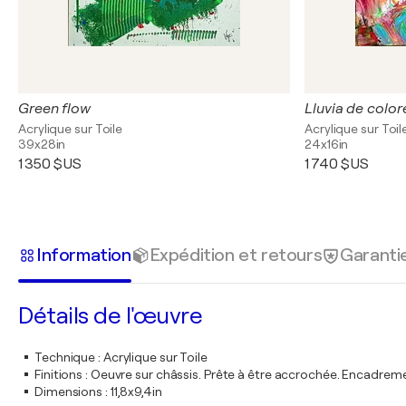
Green flow
Lluvia de color
Acrylique sur Toile
Acrylique sur Toil
39x28in
24x16in
1 350 $US
1 740 $US
Information
Expédition et retours
Garanti
Détails de l'œuvre
Technique
:
Acrylique sur Toile
Finitions
:
Oeuvre sur châssis. Prête à être accrochée. Encadre
Dimensions
:
11,8x9,4in