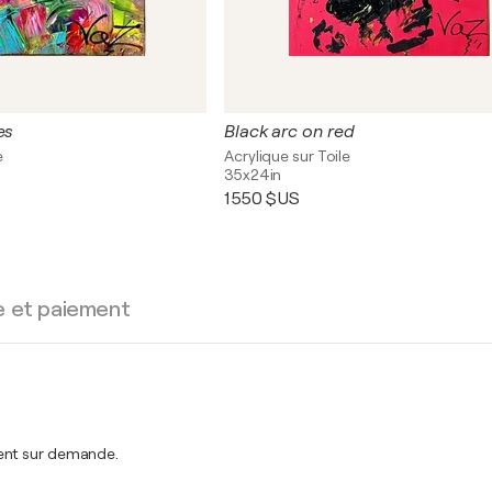
es
Black arc on red
e
Acrylique sur Toile
35x24in
1 550 $US
e et paiement
ment sur demande.