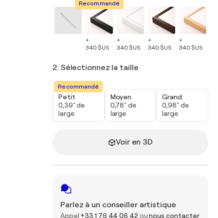
Recommandé
+
+
+
+
+
340 $US
340 $US
340 $US
340 $US
34
2. Sélectionnez la taille
Recommandé
Petit
Moyen
Grand
0,39" de
0,78" de
0,98" de
large
large
large
Voir en 3D
Parlez à un conseiller artistique
Appel
+33 1 76 44 06 42
ou
nous contacter