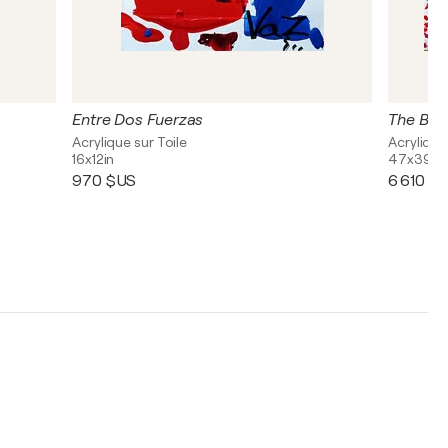
Entre Dos Fuerzas
The Bea
Acrylique sur Toile
Acrylique
16x12in
47x39in
970 $US
6 610 $