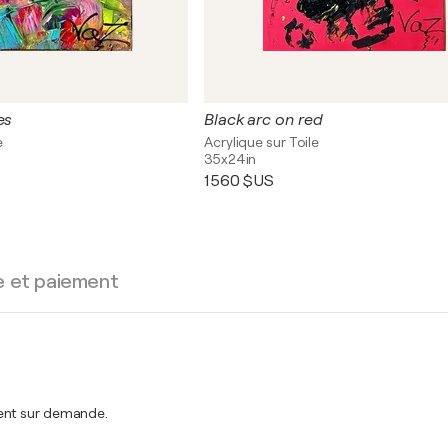
es
Black arc on red
e
Acrylique sur Toile
35x24in
1 560 $US
e et paiement
ment sur demande.