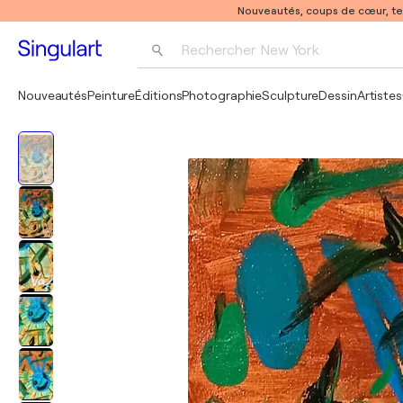
Nouveautés, coups de cœur, t
Rechercher 
New York
Photographie
Nouveautés
Peinture
Éditions
Photographie
Sculpture
Dessin
Artistes
Pop Art
Pablo Picasso