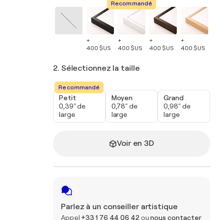
Recommandé
+
+
+
+
+
400 $US
400 $US
400 $US
400 $US
40
2. Sélectionnez la taille
Recommandé
Petit
Moyen
Grand
0,39" de
0,78" de
0,98" de
large
large
large
Voir en 3D
Parlez à un conseiller artistique
Appel
+33 1 76 44 06 42
ou
nous contacter