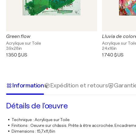
Green flow
Lluvia de color
Acrylique sur Toile
Acrylique sur Toil
39x28in
24x16in
1 350 $US
1 740 $US
Information
Expédition et retours
Garanti
Détails de l'œuvre
Technique
:
Acrylique sur Toile
Finitions
:
Oeuvre sur châssis. Prête à être accrochée. Encadre
Dimensions
:
15,7x11,8in