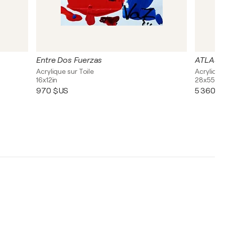
Entre Dos Fuerzas
ATLAS 
Acrylique sur Toile
Acrylique
16x12in
28x55in
970 $US
5 360 $