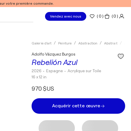
% sur votre première commande.
(
0
)
( 0 )
Vendez avec nous
Galerie d'art
Peinture
Abstraction
Abstrait
Acry
Adolfo Vázquez Burgos
Rebelión Azul
2026
• Espagne
•
Acrylique sur Toile
16 x 12 in
970 $US
Acquérir cette œuvre