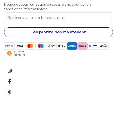
Sculptures
Nouvelles œuvres, coups de cœur de nos conseillers,
Peintures acryliques
fonctionnalités exclusives.
Saisissez
votre
adresse
e-
mail
J'en profite dès maintenant
Virement
bancaire