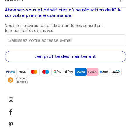
Tableaux abstraits à vendre
Banksy
Peintures à l'huile
Mr. Brainwash
Galeries d'art en France
Abonnez-vous et bénéficiez d’une réduction de 10 %
Peintures de paysage
Shepard Fairey
Galeries d'art en Belgique
sur votre première commande
Estampes
Sculptures
Nouvelles œuvres, coups de cœur de nos conseillers,
Peintures acryliques
fonctionnalités exclusives.
Saisissez
votre
adresse
e-
mail
J'en profite dès maintenant
Virement
bancaire