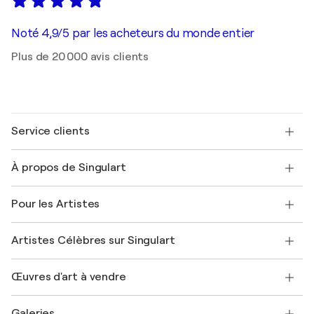
Noté 4,9/5 par les acheteurs du monde entier
Plus de 20 000 avis clients
Service clients
Nous contacter
À propos de Singulart
Expédition
Politique de retour
A propos de nous
Témoignages de clients
Pour les Artistes
FAQ
Offrir une carte cadeau
Sociétés affiliées
Rejoignez notre programme commercial
Rejoindre Singulart en tant qu'artiste
Nos artistes
Mon compte
Artistes Célèbres sur Singulart
Se connecter en tant qu'Artiste
Magazine Singulart
Protection acheteur
Emplois
+33 1 76 44 06 42
Henri Matisse
Découvrez une sélection d'art original
Œuvres d'art à vendre
Marc Chagall
Pablo Picasso
Tableaux à vendre
Salvador Dalí
Galeries