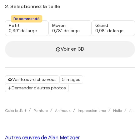
2. Sélectionnez la taille
Recommandé
Petit
Moyen
Grand
0,39" de large
0,78" de large
0,98" de large
Voir en 3D
Voir l'œuvre chez vous
5 images
Demander d'autres photos
Galerie d'art
Peinture
Animaux
Impressionisme
Huile
Alan 
Autres œuvres de
Alan Metzger