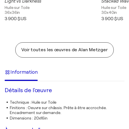
Light vs Darkness
Stacked Wa
Huile sur Toile
Huile sur Toile
36x36in
30x40in
3 900 $US
3 900 $US
Voir toutes les œuvres de Alan Metzger
Information
Détails de l'œuvre
Technique
:
Huile sur Toile
Finitions
:
Oeuvre sur châssis. Prête à être accrochée.
Encadrement sur demande.
Dimensions
:
20x16in