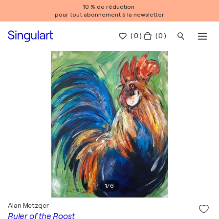
10 % de réduction
pour tout abonnement à la newsletter
(
0
)
( 0 )
1
/
6
Alan Metzger
Ruler of the Roost