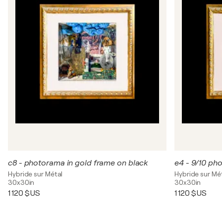
c8 - photorama in gold frame on black
e4 - 9/10 ph
Hybride sur Métal
Hybride sur Mé
30x30in
30x30in
1 120 $US
1 120 $US