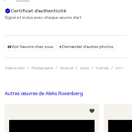
Certificat d'authenticité
Signé et inclus avec chaque œuvre d'art
Voir l'œuvre chez vous
Demander d'autres photos
Galerie d'art
Photographie
Abstrait
Autre
Hybride
Aleks Ro
Autres œuvres de
Aleks Rosenberg