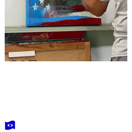
ALEKS ROSENBERG
f5 - 8/10 ANOTHER HIGH - photorama in gold frame on black
1 120 $US