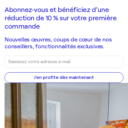
Faire une offre
Acquérir
Abonnez-vous et bénéficiez d’une
réduction de 10 % sur votre première
commande
Nouvelles œuvres, coups de cœur de nos
conseillers, fonctionnalités exclusives.
J'en profite dès maintenant