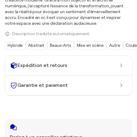
créativité moderne. Grâce à mon objectif et à l'alchimie
numérique, j'ai capturé l'essence de la transformation, jouant
avec la réalité pour évoquer un sentiment d'émerveillement
accru. Encadré en or, il est conçu pour dynamiser et inspirer
votre espace avec une déclaration audacieuse.
Description traduite automatiquement.
Hybride
Abstrait
Beaux-Arts
Mise en scène
Autre
Coule
Expédition et retours
Garantie et paiement