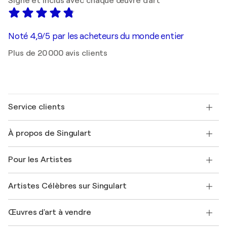
Signé et inclus avec chaque œuvre d'art
Noté 4,9/5 par les acheteurs du monde entier
Plus de 20 000 avis clients
Service clients
Nous contacter
À propos de Singulart
Expédition
Politique de retour
A propos de nous
Témoignages de clients
Pour les Artistes
FAQ
Offrir une carte cadeau
Sociétés affiliées
Rejoignez notre programme commercial
Rejoindre Singulart en tant qu'artiste
Nos artistes
Mon compte
Artistes Célèbres sur Singulart
Se connecter en tant qu'Artiste
Magazine Singulart
Protection acheteur
Emplois
+33 1 76 44 06 42
Henri Matisse
Découvrez une sélection d'art original
Œuvres d'art à vendre
Marc Chagall
Pablo Picasso