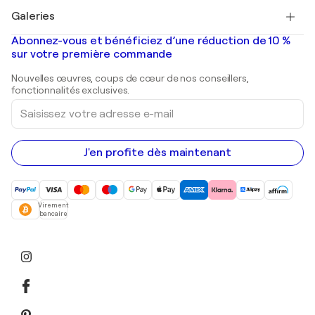
Tableaux à vendre
Salvador Dalí
Galeries
Tableaux abstraits à vendre
Banksy
Peintures à l'huile
Mr. Brainwash
Galeries d'art en France
Abonnez-vous et bénéficiez d’une réduction de 10 %
Peintures de paysage
Shepard Fairey
Galeries d'art en Belgique
sur votre première commande
Estampes
Sculptures
Nouvelles œuvres, coups de cœur de nos conseillers,
Peintures acryliques
fonctionnalités exclusives.
Saisissez
votre
adresse
e-
mail
J'en profite dès maintenant
Virement
bancaire