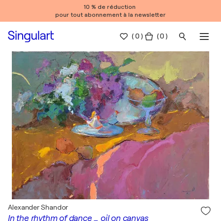
10 % de réduction
pour tout abonnement à la newsletter
(
0
)
( 0 )
Alexander Shandor
In the rhythm of dance _ oil on canvas