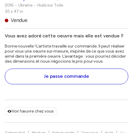
2016
• Ukraine
•
Huile sur Toile
35 x 47 in
Vendue
Vous avez adoré cette oeuvre mais elle est vendue ?
Bonne nouvelle ! L'artiste travaille sur commande. Il peut réaliser
pour vous une oeuvre sur-mesure, inspirée de ce que vous avez
aimé dans la première oeuvre. L'avantage : vous pourrez décider
des dimensions et nous négocions le prix pour vous.
Je passe commande
Voir l'œuvre chez vous
Galerie d'art
Peinture
Nature morte
Classique
Huile
Alexand