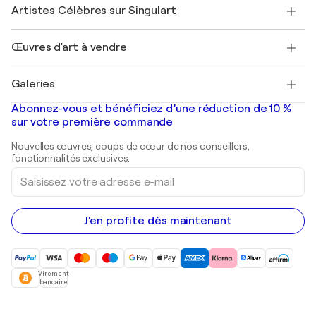
Nos artistes
Mon compte
Artistes Célèbres sur Singulart
Se connecter en tant qu'Artiste
Magazine Singulart
Protection acheteur
Emplois
+33 1 76 44 06 42
Henri Matisse
Découvrez une sélection d'art original
Œuvres d'art à vendre
Marc Chagall
Pablo Picasso
Tableaux à vendre
Salvador Dalí
Galeries
Tableaux abstraits à vendre
Banksy
Peintures à l'huile
Mr. Brainwash
Galeries d'art en France
Abonnez-vous et bénéficiez d’une réduction de 10 %
Peintures de paysage
Shepard Fairey
Galeries d'art en Belgique
sur votre première commande
Estampes
Sculptures
Nouvelles œuvres, coups de cœur de nos conseillers,
Peintures acryliques
fonctionnalités exclusives.
Saisissez
votre
adresse
e-
mail
J'en profite dès maintenant
Virement
bancaire