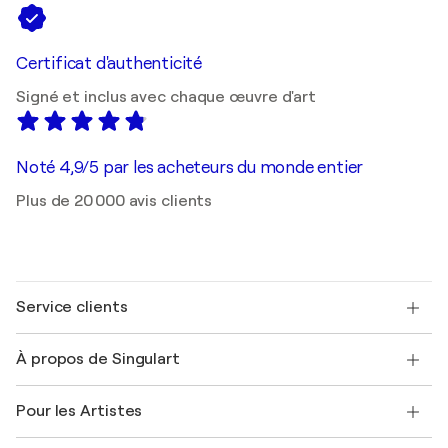
Certificat d'authenticité
Signé et inclus avec chaque œuvre d'art
Noté 4,9/5 par les acheteurs du monde entier
Plus de 20 000 avis clients
Service clients
Nous contacter
À propos de Singulart
Expédition
Politique de retour
A propos de nous
Témoignages de clients
Pour les Artistes
FAQ
Offrir une carte cadeau
Sociétés affiliées
Rejoignez notre programme commercial
Rejoindre Singulart en tant qu'artiste