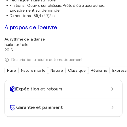
Technique
:
Huile sur Toile
Finitions
:
Oeuvre sur châssis. Prête à être accrochée.
Encadrement sur demande.
Dimensions
:
35,4x47,2in
À propos de l'oeuvre
Au rythme de la danse
huile sur toile
2016
Description traduite automatiquement.
Huile
Nature morte
Nature
Classique
Réalisme
Express
Expédition et retours
Garantie et paiement