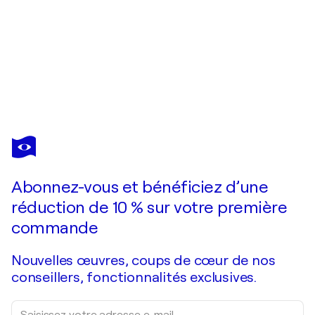
ALEXANDER
SHANDOR
Vous avez adoré cette oeuvre mais elle est vendue ?
In the rhythm of dance _ oil on canvas
Abonnez-vous et bénéficiez d’une
Je passe commande
réduction de 10 % sur votre première
commande
Nouvelles œuvres, coups de cœur de nos
conseillers, fonctionnalités exclusives.