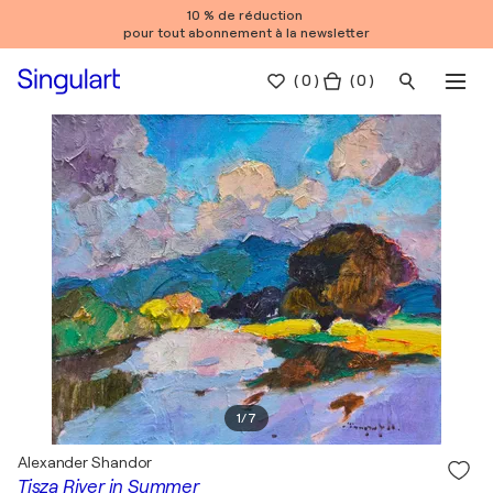
10 % de réduction
pour tout abonnement à la newsletter
(
0
)
( 0 )
1
/
7
Alexander Shandor
Tisza River in Summer