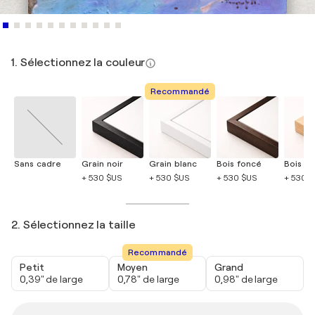
1. Sélectionnez la couleur
Recommandé
Sans cadre
Grain noir
Grain blanc
Bois foncé
Bois cla
+ 530 $US
+ 530 $US
+ 530 $US
+ 530 
2. Sélectionnez la taille
Recommandé
Petit
Moyen
Grand
0,39" de large
0,78" de large
0,98" de large