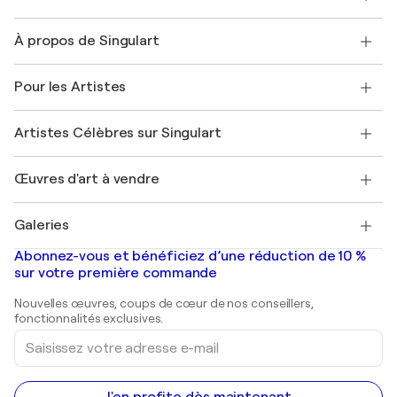
Nous contacter
À propos de Singulart
Expédition
Politique de retour
A propos de nous
Témoignages de clients
Pour les Artistes
FAQ
Offrir une carte cadeau
Sociétés affiliées
Rejoignez notre programme commercial
Rejoindre Singulart en tant qu'artiste
Nos artistes
Mon compte
Artistes Célèbres sur Singulart
Se connecter en tant qu'Artiste
Magazine Singulart
Protection acheteur
Emplois
+33 1 76 44 06 42
Henri Matisse
Découvrez une sélection d'art original
Œuvres d'art à vendre
Marc Chagall
Pablo Picasso
Tableaux à vendre
Salvador Dalí
Galeries
Tableaux abstraits à vendre
Banksy
Peintures à l'huile
Mr. Brainwash
Galeries d'art en France
Abonnez-vous et bénéficiez d’une réduction de 10 %
Peintures de paysage
Shepard Fairey
Galeries d'art en Belgique
sur votre première commande
Estampes
Sculptures
Nouvelles œuvres, coups de cœur de nos conseillers,
Peintures acryliques
fonctionnalités exclusives.
Saisissez
votre
adresse
e-
mail