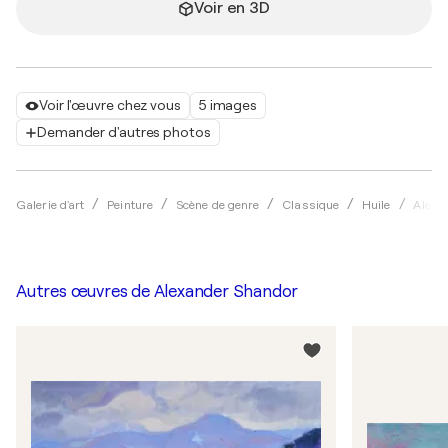
Voir en 3D
Voir l'œuvre chez vous
5 images
Demander d'autres photos
Galerie d'art
Peinture
Scène de genre
Classique
Huile
Alexa
Autres œuvres de
Alexander Shandor