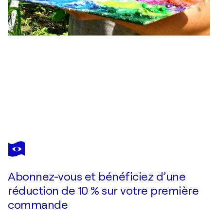
ALEXANDER
SHANDOR
Vous avez adoré cette oeuvre mais elle est vendue ?
White Lilac _ oil on canvas glued on cardboard
Abonnez-vous et bénéficiez d’une
Je passe commande
réduction de 10 % sur votre première
commande