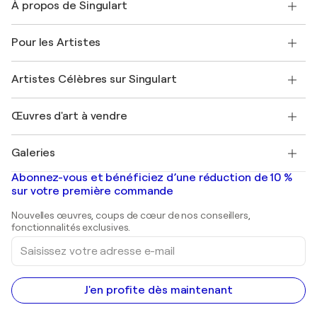
À propos de Singulart
Expédition
Politique de retour
A propos de nous
Témoignages de clients
Pour les Artistes
FAQ
Offrir une carte cadeau
Sociétés affiliées
Rejoignez notre programme commercial
Rejoindre Singulart en tant qu'artiste
Nos artistes
Mon compte
Artistes Célèbres sur Singulart
Se connecter en tant qu'Artiste
Magazine Singulart
Protection acheteur
Emplois
+33 1 76 44 06 42
Henri Matisse
Découvrez une sélection d'art original
Œuvres d'art à vendre
Marc Chagall
Pablo Picasso
Tableaux à vendre
Salvador Dalí
Galeries
Tableaux abstraits à vendre
Banksy
Peintures à l'huile
Mr. Brainwash
Galeries d'art en France
Abonnez-vous et bénéficiez d’une réduction de 10 %
Peintures de paysage
Shepard Fairey
Galeries d'art en Belgique
sur votre première commande
Estampes
Sculptures
Nouvelles œuvres, coups de cœur de nos conseillers,
Peintures acryliques
fonctionnalités exclusives.
Saisissez
votre
adresse
e-
mail
J'en profite dès maintenant