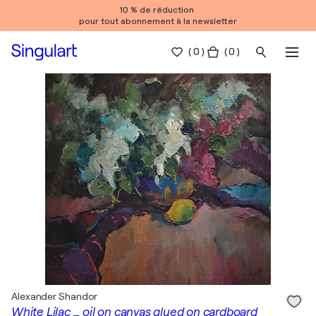
10 % de réduction
pour tout abonnement à la newsletter
(
0
)
( 0 )
Alexander Shandor
White Lilac _ oil on canvas glued on cardboard