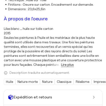
Technique
:
Huile sur Toile
Finitions
:
Oeuvre sur carton. Encadrement sur demande.
Dimensions
:
23,6x25,6in
À propos de l'oeuvre
Lilas blanc _ huile sur toile carton
2015
Seules les peintures à l'huile et les matériaux de la plus haute
qualité sont utilisés dans mes travaux. Une fois les peintures
terminées, elles sont recouvertes d’un vernis spécial qui les
protège de la poussière et des rayons directs du soleil. Les
peintures sont extrêmement bien emballées dans une boîte en
carton avec une mousse plastique et une couverture protectrice
pour leurs façades. Chaque peinture
…
Lire plus
Description traduite automatiquement.
Huile
Nature morte
Nature
Classique
Réalisme
Impress
Expédition et retours