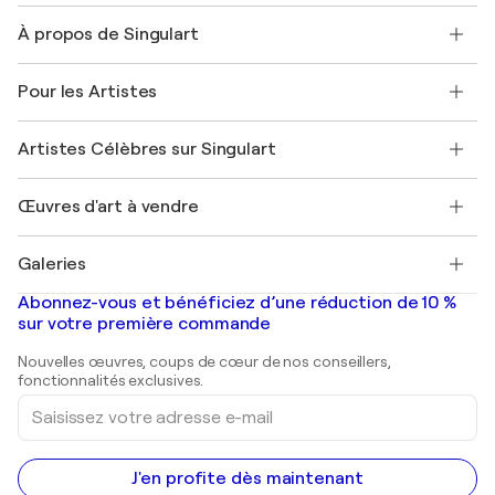
Nous contacter
À propos de Singulart
Expédition
Politique de retour
A propos de nous
Témoignages de clients
Pour les Artistes
FAQ
Offrir une carte cadeau
Sociétés affiliées
Rejoignez notre programme commercial
Rejoindre Singulart en tant qu'artiste
Nos artistes
Mon compte
Artistes Célèbres sur Singulart
Se connecter en tant qu'Artiste
Magazine Singulart
Protection acheteur
Emplois
+33 1 76 44 06 42
Henri Matisse
Découvrez une sélection d'art original
Œuvres d'art à vendre
Marc Chagall
Pablo Picasso
Tableaux à vendre
Salvador Dalí
Galeries
Tableaux abstraits à vendre
Banksy
Peintures à l'huile
Mr. Brainwash
Galeries d'art en France
Abonnez-vous et bénéficiez d’une réduction de 10 %
Peintures de paysage
Shepard Fairey
Galeries d'art en Belgique
sur votre première commande
Estampes
Sculptures
Nouvelles œuvres, coups de cœur de nos conseillers,
Peintures acryliques
fonctionnalités exclusives.
Saisissez
votre
adresse
e-
mail
J'en profite dès maintenant