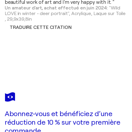
beautiful work of art and I'm very happy with it. "
Un amateur d'art, achat effectué en juin 2024:
"Wild
LOVE in winter - deer portrait",
Acrylique, Laque sur Toile
,
29,9x39,8in
TRADUIRE CETTE CITATION
ALIAKSANDRA TSESARSKAYA
Girl with Gucci - colorful portrait woman
3 860 $US
Faire une offre
Acquérir
Abonnez-vous et bénéficiez d’une
réduction de 10 % sur votre première
commande