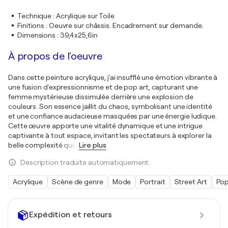
Technique
:
Acrylique sur Toile
Finitions
:
Oeuvre sur châssis. Encadrement sur demande.
Dimensions
:
39,4x25,6in
À propos de l'oeuvre
Dans cette peinture acrylique, j'ai insufflé une émotion vibrante à
une fusion d'expressionnisme et de pop art, capturant une
femme mystérieuse dissimulée derrière une explosion de
couleurs. Son essence jaillit du chaos, symbolisant une identité
et une confiance audacieuse masquées par une énergie ludique.
Cette œuvre apporte une vitalité dynamique et une intrigue
captivante à tout espace, invitant les spectateurs à explorer la
belle complexité qui
…
Lire plus
Description traduite automatiquement.
Acrylique
Scène de genre
Mode
Portrait
Street Art
Pop
Expédition et retours