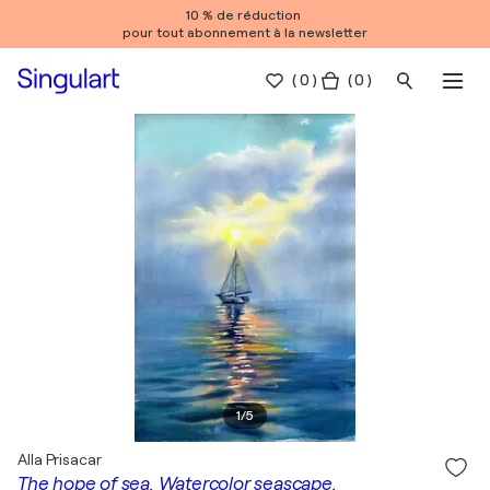
10 % de réduction
pour tout abonnement à la newsletter
(
0
)
( 0 )
1
/
5
Alla Prisacar
The hope of sea. Watercolor seascape.