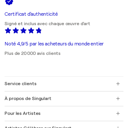
Certificat d'authenticité
Signé et inclus avec chaque œuvre d'art
Noté 4,9/5 par les acheteurs du monde entier
Plus de 20 000 avis clients
Service clients
Nous contacter
À propos de Singulart
Expédition
Politique de retour
A propos de nous
Témoignages de clients
Pour les Artistes
FAQ
Offrir une carte cadeau
Sociétés affiliées
Rejoignez notre programme commercial
Rejoindre Singulart en tant qu'artiste
Nos artistes
Mon compte