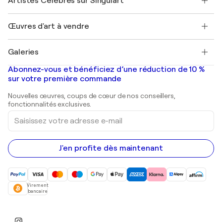
Artistes Célèbres sur Singulart
Se connecter en tant qu'Artiste
Magazine Singulart
Protection acheteur
Emplois
+33 1 76 44 06 42
Henri Matisse
Découvrez une sélection d'art original
Œuvres d'art à vendre
Marc Chagall
Pablo Picasso
Tableaux à vendre
Salvador Dalí
Galeries
Tableaux abstraits à vendre
Banksy
Peintures à l'huile
Mr. Brainwash
Galeries d'art en France
Abonnez-vous et bénéficiez d’une réduction de 10 %
Peintures de paysage
Shepard Fairey
Galeries d'art en Belgique
sur votre première commande
Estampes
Sculptures
Nouvelles œuvres, coups de cœur de nos conseillers,
Peintures acryliques
fonctionnalités exclusives.
Saisissez
votre
adresse
e-
mail
J'en profite dès maintenant
Virement
bancaire