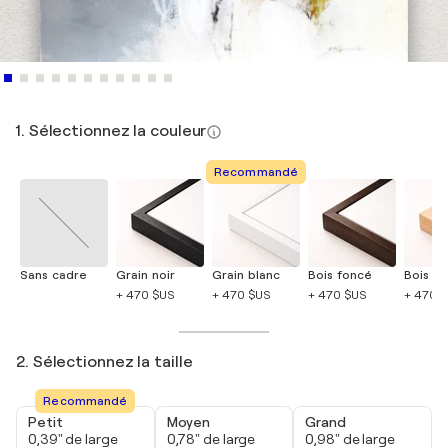
1. Sélectionnez la couleur
Recommandé
Sans cadre
Grain noir
Grain blanc
Bois foncé
Bois cla
+ 470 $US
+ 470 $US
+ 470 $US
+ 470 
2. Sélectionnez la taille
Recommandé
Petit
Moyen
Grand
0,39" de large
0,78" de large
0,98" de large