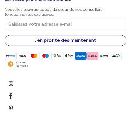
Estampes
Sculptures
Nouvelles œuvres, coups de cœur de nos conseillers,
Peintures acryliques
fonctionnalités exclusives.
Saisissez
votre
adresse
e-
mail
J'en profite dès maintenant
Virement
bancaire