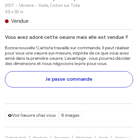
2017
• Ukraine
•
Huile, Coton sur Toile
39 x 55 in
Vendue
Vous avez adoré cette oeuvre mais elle est vendue ?
Bonne nouvelle ! L'artiste travaille sur commande. Il peut réaliser
pour vous une oeuvre sur-mesure, inspirée de ce que vous avez
aimé dans la première oeuvre. L'avantage : vous pourrez décider
des dimensions et nous négocions le prix pour vous.
Je passe commande
Voir l'œuvre chez vous
8 images
Galerie d'art
Peinture
Paysage
Réalisme
Huile
Anastasia Kr