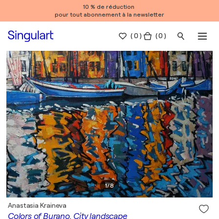
10 % de réduction
pour tout abonnement à la newsletter
(
0
)
( 0 )
1
/
8
Anastasia Kraineva
Colors of Burano. City landscape