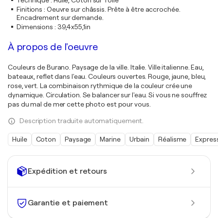
Technique
:
Huile, Coton sur Toile
Finitions
:
Oeuvre sur châssis. Prête à être accrochée.
Encadrement sur demande.
Dimensions
:
39,4x55,1in
À propos de l'oeuvre
Couleurs de Burano. Paysage de la ville. Italie. Ville italienne. Eau,
bateaux, reflet dans l'eau. Couleurs ouvertes. Rouge, jaune, bleu,
rose, vert. La combinaison rythmique de la couleur crée une
dynamique. Circulation. Se balancer sur l'eau. Si vous ne souffrez
pas du mal de mer cette photo est pour vous.
Description traduite automatiquement.
Huile
Coton
Paysage
Marine
Urbain
Réalisme
Expres
Expédition et retours
Garantie et paiement