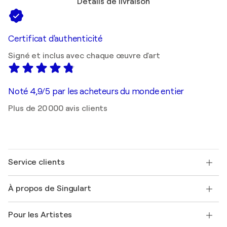
Détails de livraison
Certificat d'authenticité
Signé et inclus avec chaque œuvre d'art
Noté 4,9/5 par les acheteurs du monde entier
Plus de 20 000 avis clients
Service clients
Nous contacter
À propos de Singulart
Expédition
Politique de retour
A propos de nous
Témoignages de clients
Pour les Artistes
FAQ
Offrir une carte cadeau
Sociétés affiliées