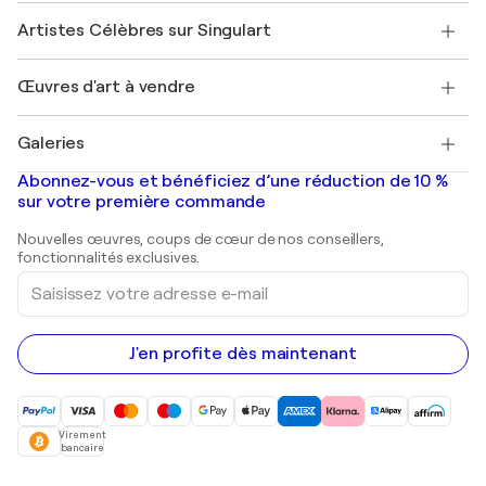
Rejoignez notre programme commercial
Rejoindre Singulart en tant qu'artiste
Nos artistes
Mon compte
Artistes Célèbres sur Singulart
Se connecter en tant qu'Artiste
Magazine Singulart
Protection acheteur
Emplois
+33 1 76 44 06 42
Henri Matisse
Découvrez une sélection d'art original
Œuvres d'art à vendre
Marc Chagall
Pablo Picasso
Tableaux à vendre
Salvador Dalí
Galeries
Tableaux abstraits à vendre
Banksy
Peintures à l'huile
Mr. Brainwash
Galeries d'art en France
Abonnez-vous et bénéficiez d’une réduction de 10 %
Peintures de paysage
Shepard Fairey
Galeries d'art en Belgique
sur votre première commande
Estampes
Sculptures
Nouvelles œuvres, coups de cœur de nos conseillers,
Peintures acryliques
fonctionnalités exclusives.
Saisissez
votre
adresse
e-
mail
J'en profite dès maintenant
Virement
bancaire