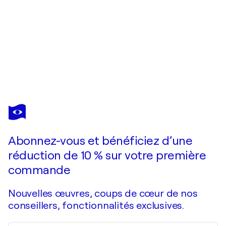
ANASTASIA
KRAINEVA
Vous avez adoré cette oeuvre mais elle est vendue ?
Colors of Burano. City landscape
Abonnez-vous et bénéficiez d’une
Je passe commande
réduction de 10 % sur votre première
commande
Nouvelles œuvres, coups de cœur de nos
conseillers, fonctionnalités exclusives.