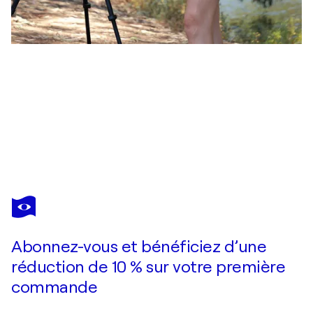
ANASTASIYA
VALIULINA
Vous avez adoré cette oeuvre mais elle est vendue ?
White Water Lilies - Impasto Original Oil painting
Abonnez-vous et bénéficiez d’une
Je passe commande
réduction de 10 % sur votre première
commande