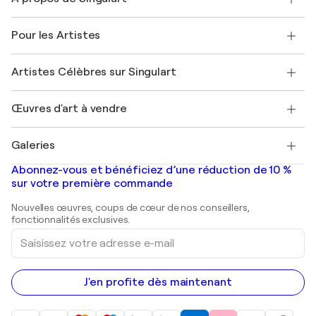
Expédition
Politique de retour
A propos de nous
Témoignages de clients
Pour les Artistes
FAQ
Offrir une carte cadeau
Sociétés affiliées
Rejoignez notre programme commercial
Rejoindre Singulart en tant qu'artiste
Nos artistes
Mon compte
Artistes Célèbres sur Singulart
Se connecter en tant qu'Artiste
Magazine Singulart
Protection acheteur
Emplois
+33 1 76 44 06 42
Henri Matisse
Découvrez une sélection d'art original
Œuvres d'art à vendre
Marc Chagall
Pablo Picasso
Tableaux à vendre
Salvador Dalí
Galeries
Tableaux abstraits à vendre
Banksy
Peintures à l'huile
Mr. Brainwash
Galeries d'art en France
Abonnez-vous et bénéficiez d’une réduction de 10 %
Peintures de paysage
Shepard Fairey
Galeries d'art en Belgique
sur votre première commande
Estampes
Sculptures
Nouvelles œuvres, coups de cœur de nos conseillers,
Peintures acryliques
fonctionnalités exclusives.
Saisissez
votre
adresse
e-
mail
J'en profite dès maintenant