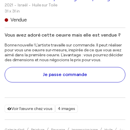
2021
• Israël
•
Huile sur Toile
31 x 31 in
Vendue
Vous avez adoré cette oeuvre mais elle est vendue ?
Bonne nouvelle ! L'artiste travaille sur commande. Il peut réaliser
pour vous une oeuvre sur-mesure, inspirée de ce que vous avez
aimé dans la première oeuvre. L'avantage : vous pourrez décider
des dimensions et nous négocions le prix pour vous.
Je passe commande
Voir l'œuvre chez vous
4 images
Galerie d'art
Peinture
Paysage
Impressionisme
Huile
Anasta