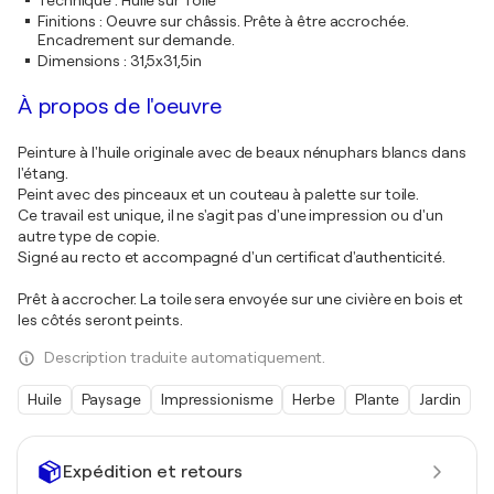
Technique
:
Huile sur Toile
Finitions
:
Oeuvre sur châssis. Prête à être accrochée.
Encadrement sur demande.
Dimensions
:
31,5x31,5in
À propos de l'oeuvre
Peinture à l'huile originale avec de beaux nénuphars blancs dans
l'étang.
Peint avec des pinceaux et un couteau à palette sur toile.
Ce travail est unique, il ne s'agit pas d'une impression ou d'un
autre type de copie.
Signé au recto et accompagné d'un certificat d'authenticité.
Prêt à accrocher. La toile sera envoyée sur une civière en bois et
les côtés seront peints.
Description traduite automatiquement.
Huile
Paysage
Impressionisme
Herbe
Plante
Jardin
Expédition et retours