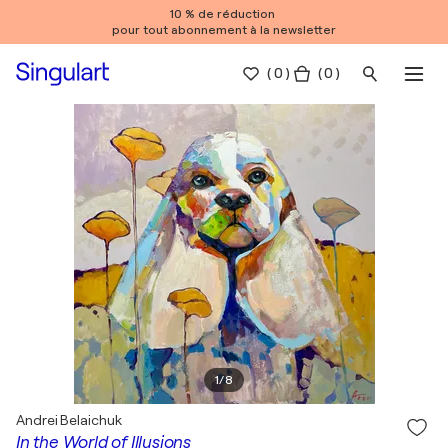
10 % de réduction
pour tout abonnement à la newsletter
(
0
)
( 0 )
1
/
8
Andrei Belaichuk
In the World of Illusions