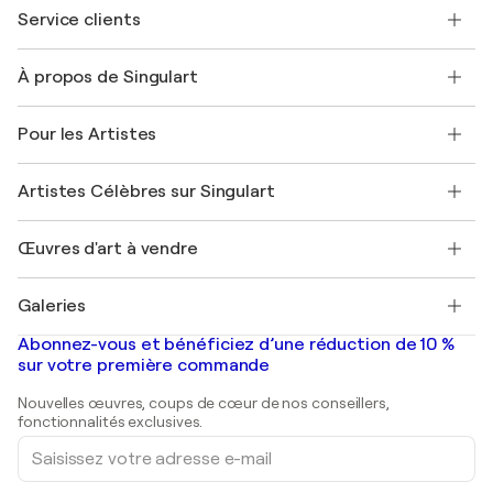
Service clients
Nous contacter
À propos de Singulart
Expédition
Politique de retour
A propos de nous
Témoignages de clients
Pour les Artistes
FAQ
Offrir une carte cadeau
Sociétés affiliées
Rejoignez notre programme commercial
Rejoindre Singulart en tant qu'artiste
Nos artistes
Mon compte
Artistes Célèbres sur Singulart
Se connecter en tant qu'Artiste
Magazine Singulart
Protection acheteur
Emplois
+33 1 76 44 06 42
Henri Matisse
Découvrez une sélection d'art original
Œuvres d'art à vendre
Marc Chagall
Pablo Picasso
Tableaux à vendre
Salvador Dalí
Galeries
Tableaux abstraits à vendre
Banksy
Peintures à l'huile
Mr. Brainwash
Galeries d'art en France
Abonnez-vous et bénéficiez d’une réduction de 10 %
Peintures de paysage
Shepard Fairey
Galeries d'art en Belgique
sur votre première commande
Estampes
Sculptures
Nouvelles œuvres, coups de cœur de nos conseillers,
Peintures acryliques
fonctionnalités exclusives.
Saisissez
votre
adresse