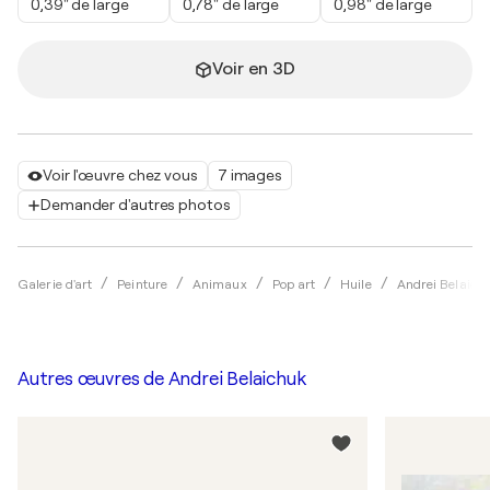
0,39" de large
0,78" de large
0,98" de large
Voir en 3D
Voir l'œuvre chez vous
7 images
Demander d'autres photos
Galerie d'art
Peinture
Animaux
Pop art
Huile
Andrei Belaich
Autres œuvres de
Andrei Belaichuk