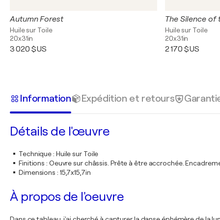
Autumn Forest
The Silence of
Huile sur Toile
Huile sur Toile
20x31in
20x31in
3 020 $US
2 170 $US
Information
Expédition et retours
Garanti
Détails de l'œuvre
Technique
:
Huile sur Toile
Finitions
:
Oeuvre sur châssis. Prête à être accrochée. Encadre
Dimensions
:
15,7x15,7in
À propos de l'oeuvre
Dans ce tableau, j'ai cherché à capturer la danse éphémère de la lum