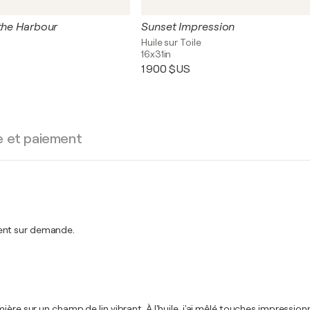
 the Harbour
Sunset Impression
Huile sur Toile
16x31in
1 900 $US
e et paiement
ment sur demande.
ière sur un champ de lin vibrant. À l'huile, j'ai mêlé touches impressio