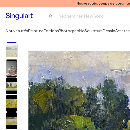
Nouveautés, coups de cœur, t
Rechercher 
New York
Photographie
Nouveautés
Peinture
Éditions
Photographie
Sculpture
Dessin
Artistes
Pop Art
Pablo Picasso