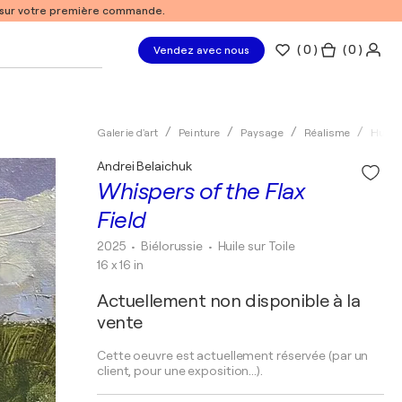
% sur votre première commande.
(
0
)
( 0 )
Vendez avec nous
Galerie d'art
Peinture
Paysage
Réalisme
Huile
Andrei Belaichuk
Whispers of the Flax
Field
2025
• Biélorussie
•
Huile sur Toile
16 x 16 in
Actuellement non disponible à la
vente
Cette oeuvre est actuellement réservée (par un
client, pour une exposition...).