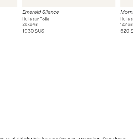
Emerald Silence
Mornin
Huile sur Toile
Huile sur 
28x24in
12x16in
1 930 $US
620 $U
nnistes et détails réalistes pour évoquer la sensation d'une douce