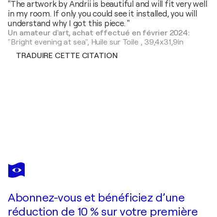
"The artwork by Andrii is beautiful and will fit very well
in my room. If only you could see it installed, you will
understand why I got this piece. "
Un amateur d'art, achat effectué en février 2024:
"Bright evening at sea",
Huile sur Toile
,
39,4x31,9in
TRADUIRE CETTE CITATION
ANDRII KOVALYK
Summer memories from vacations in the south of Spain
6 030 $US
Faire une offre
Acquérir
Abonnez-vous et bénéficiez d’une
réduction de 10 % sur votre première