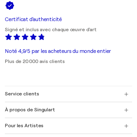
Certificat d'authenticité
Signé et inclus avec chaque œuvre d'art
Noté 4,9/5 par les acheteurs du monde entier
Plus de 20 000 avis clients
Service clients
Nous contacter
À propos de Singulart
Expédition
Politique de retour
A propos de nous
Témoignages de clients
Pour les Artistes
FAQ
Offrir une carte cadeau
Sociétés affiliées
Rejoignez notre programme commercial
Rejoindre Singulart en tant qu'artiste