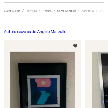
Galerie d'art
Peinture
Nature
Semi-abstrait
Acrylique
Angel
Autres œuvres de
Angelo Marzullo