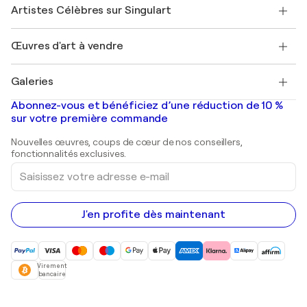
Nos artistes
Mon compte
Artistes Célèbres sur Singulart
Se connecter en tant qu'Artiste
Magazine Singulart
Protection acheteur
Emplois
+33 1 76 44 06 42
Henri Matisse
Découvrez une sélection d'art original
Œuvres d'art à vendre
Marc Chagall
Pablo Picasso
Tableaux à vendre
Salvador Dalí
Galeries
Tableaux abstraits à vendre
Banksy
Peintures à l'huile
Mr. Brainwash
Galeries d'art en France
Abonnez-vous et bénéficiez d’une réduction de 10 %
Peintures de paysage
Shepard Fairey
Galeries d'art en Belgique
sur votre première commande
Estampes
Sculptures
Nouvelles œuvres, coups de cœur de nos conseillers,
Peintures acryliques
fonctionnalités exclusives.
Saisissez
votre
adresse
e-
mail
J'en profite dès maintenant
Virement
bancaire