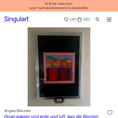
10 % de réduction
pour tout abonnement à la newsletter
(
0
)
( 0 )
1
/
2
Angelo Marzullo
Feuer,wasser und erde und luft ,lass die Blumen