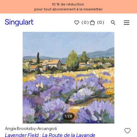
10 % de réduction
pour tout abonnement à la newsletter
(
0
)
( 0 )
1
/
28
Angie Brooksby-Arcangioli
Lavender Field : La Route de la Lavande