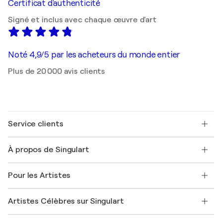
Certificat d'authenticité
Signé et inclus avec chaque œuvre d'art
Noté 4,9/5 par les acheteurs du monde entier
Plus de 20 000 avis clients
Service clients
Nous contacter
À propos de Singulart
Expédition
Politique de retour
A propos de nous
Témoignages de clients
Pour les Artistes
FAQ
Offrir une carte cadeau
Sociétés affiliées
Rejoignez notre programme commercial
Rejoindre Singulart en tant qu'artiste
Nos artistes
Mon compte
Artistes Célèbres sur Singulart
Se connecter en tant qu'Artiste
Magazine Singulart
Protection acheteur
Emplois
+33 1 76 44 06 42
Henri Matisse