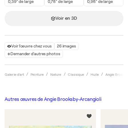
0,39" de large
0,78" de large
0,98" de large
Voir en 3D
Voir l'œuvre chez vous
26 images
Demander d'autres photos
Galerie d'art
Peinture
Nature
Classique
Huile
Angie Brooksb
Autres œuvres de
Angie Brooksby-Arcangioli