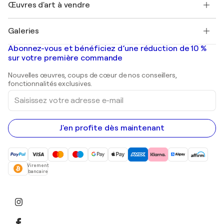
Découvrez une sélection d'art original
Œuvres d'art à vendre
Marc Chagall
Pablo Picasso
Tableaux à vendre
Salvador Dalí
Galeries
Tableaux abstraits à vendre
Banksy
Peintures à l'huile
Mr. Brainwash
Galeries d'art en France
Abonnez-vous et bénéficiez d’une réduction de 10 %
Peintures de paysage
Shepard Fairey
Galeries d'art en Belgique
sur votre première commande
Estampes
Sculptures
Nouvelles œuvres, coups de cœur de nos conseillers,
Peintures acryliques
fonctionnalités exclusives.
Saisissez
votre
adresse
e-
mail
J'en profite dès maintenant
Virement
bancaire