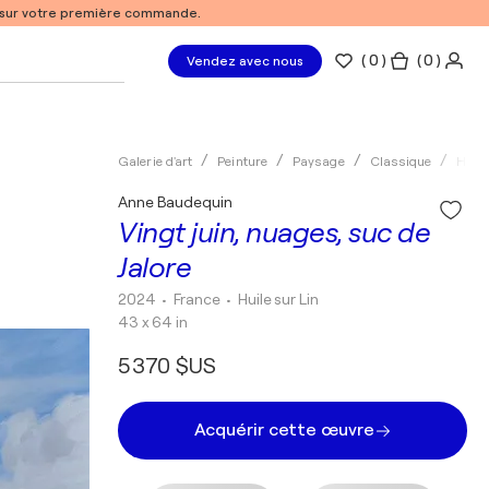
% sur votre première commande.
(
0
)
( 0 )
Vendez avec nous
Galerie d'art
Peinture
Paysage
Classique
Huile
Anne Baudequin
Vingt juin, nuages, suc de
Jalore
2024
• France
•
Huile sur Lin
43 x 64 in
5 370 $US
Acquérir cette œuvre