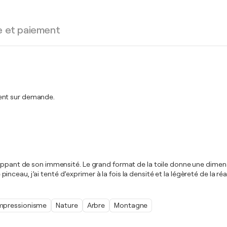
e et paiement
ment sur demande.
veloppant de son immensité. Le grand format de la toile donne une di
au, j’ai tenté d’exprimer à la fois la densité et la légèreté de la réali
mpressionisme
Nature
Arbre
Montagne