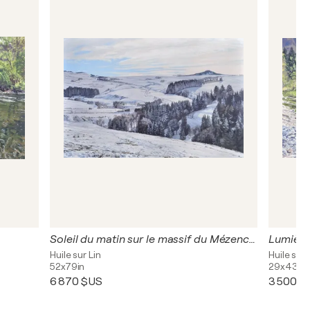
Soleil du matin sur le massif du Mézenc enneigé
Huile sur Lin
Huile sur 
52x79in
29x43in
6 870 $US
3 500 $