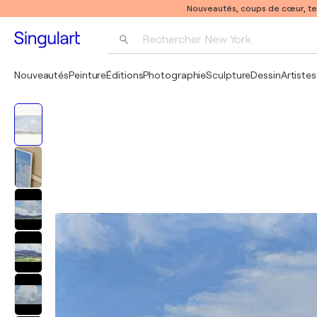
Nouveautés, coups de cœur, t
Rechercher 
New York
Photographie
Nouveautés
Peinture
Éditions
Photographie
Sculpture
Dessin
Artistes
Pop Art
Pablo Picasso