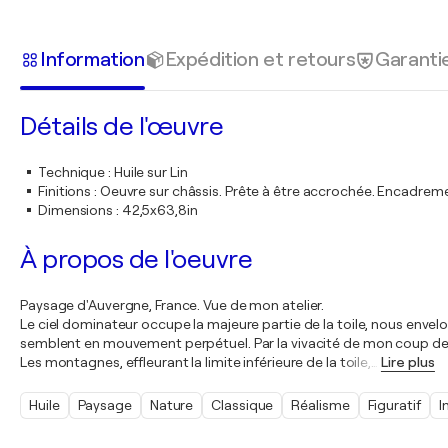
Information
Expédition et retours
Garanti
Détails de l'œuvre
Technique
:
Huile sur Lin
Finitions
:
Oeuvre sur châssis. Prête à être accrochée. Encadre
Dimensions
:
42,5x63,8in
À propos de l'oeuvre
Paysage d'Auvergne, France. Vue de mon atelier.
Le ciel dominateur occupe la majeure partie de la toile, nous en
semblent en mouvement perpétuel. Par la vivacité de mon coup de pince
Les montagnes, effleurant la limite inférieure de la toile,
…
Lire plus
Huile
Paysage
Nature
Classique
Réalisme
Figuratif
I