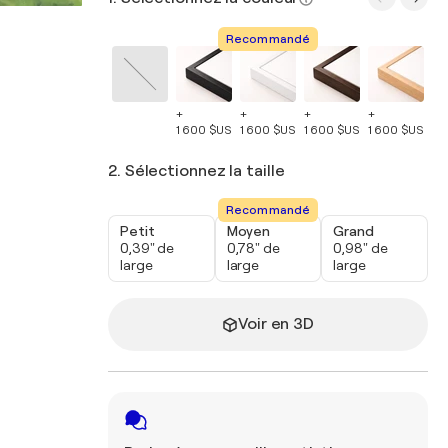
Recommandé
+
+
+
+
+
1 600 $US
1 600 $US
1 600 $US
1 600 $US
1 
2. Sélectionnez la taille
Recommandé
Petit
Moyen
Grand
0,39" de
0,78" de
0,98" de
large
large
large
Voir en 3D