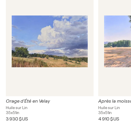
Orage d'Été en Velay
Après la moiss
Huile sur Lin
Huile sur Lin
35x51in
35x51in
3 930 $US
4 910 $US