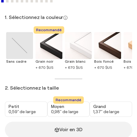
1. Sélectionnez la couleur
Recommandé
Sans cadre
Grain noir
Grain blanc
Bois foncé
Bois cla
+ 670 $US
+ 670 $US
+ 670 $US
+ 670 
2. Sélectionnez la taille
Recommandé
Petit
Moyen
Grand
0,59" de large
0,98" de large
1,37" de large
Voir en 3D