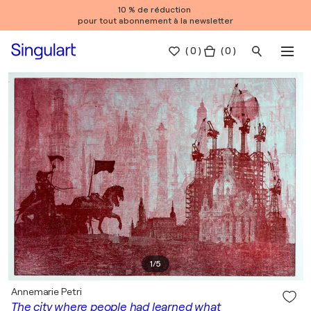
10 % de réduction
pour tout abonnement à la newsletter
(
0
)
( 0 )
1
/
5
Annemarie Petri
The city where people had learned what