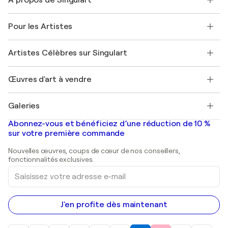
Expédition
Politique de retour
A propos de nous
Témoignages de clients
Pour les Artistes
FAQ
Offrir une carte cadeau
Sociétés affiliées
Rejoignez notre programme commercial
Rejoindre Singulart en tant qu'artiste
Nos artistes
Mon compte
Artistes Célèbres sur Singulart
Se connecter en tant qu'Artiste
Magazine Singulart
Protection acheteur
Emplois
+33 1 76 44 06 42
Henri Matisse
Découvrez une sélection d'art original
Œuvres d'art à vendre
Marc Chagall
Pablo Picasso
Tableaux à vendre
Salvador Dalí
Galeries
Tableaux abstraits à vendre
Banksy
Peintures à l'huile
Mr. Brainwash
Galeries d'art en France
Abonnez-vous et bénéficiez d’une réduction de 10 %
Peintures de paysage
Shepard Fairey
Galeries d'art en Belgique
sur votre première commande
Estampes
Sculptures
Nouvelles œuvres, coups de cœur de nos conseillers,
Peintures acryliques
fonctionnalités exclusives.
Saisissez
votre
adresse
e-
mail
J'en profite dès maintenant