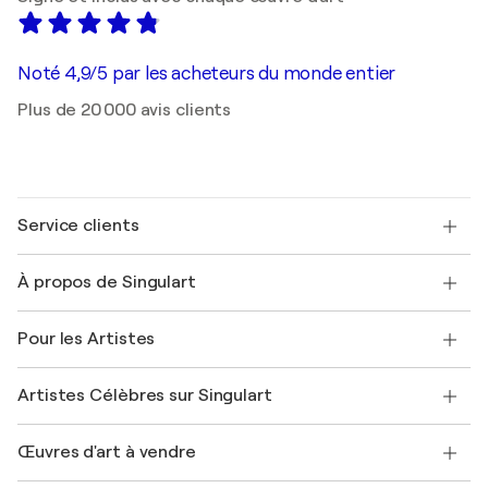
Noté 4,9/5 par les acheteurs du monde entier
Plus de 20 000 avis clients
Service clients
Nous contacter
À propos de Singulart
Expédition
Politique de retour
A propos de nous
Témoignages de clients
Pour les Artistes
FAQ
Offrir une carte cadeau
Sociétés affiliées
Rejoignez notre programme commercial
Rejoindre Singulart en tant qu'artiste
Nos artistes
Mon compte
Artistes Célèbres sur Singulart
Se connecter en tant qu'Artiste
Magazine Singulart
Protection acheteur
Emplois
+33 1 76 44 06 42
Henri Matisse
Découvrez une sélection d'art original
Œuvres d'art à vendre
Marc Chagall
Pablo Picasso