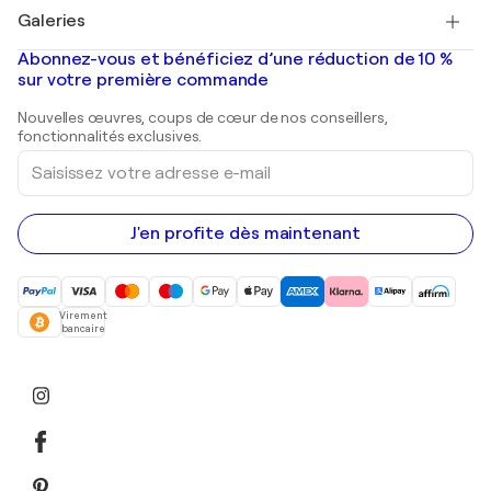
Tableaux à vendre
Salvador Dalí
Galeries
Tableaux abstraits à vendre
Banksy
Peintures à l'huile
Mr. Brainwash
Galeries d'art en France
Abonnez-vous et bénéficiez d’une réduction de 10 %
Peintures de paysage
Shepard Fairey
Galeries d'art en Belgique
sur votre première commande
Estampes
Sculptures
Nouvelles œuvres, coups de cœur de nos conseillers,
Peintures acryliques
fonctionnalités exclusives.
Saisissez
votre
adresse
e-
mail
J'en profite dès maintenant
Virement
bancaire