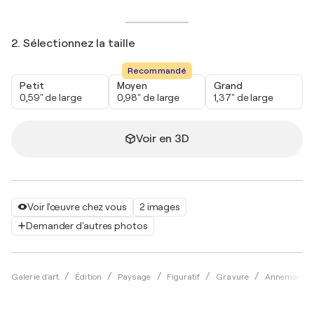
2. Sélectionnez la taille
Recommandé
Petit
Moyen
Grand
0,59" de large
0,98" de large
1,37" de large
Voir en 3D
Voir l'œuvre chez vous
2 images
Demander d'autres photos
Galerie d'art
Édition
Paysage
Figuratif
Gravure
Annemarie P