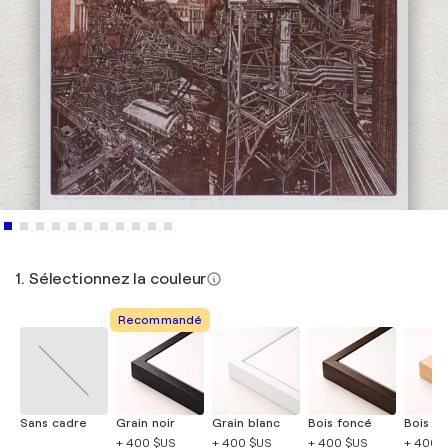
1. Sélectionnez la couleur
Recommandé
Sans cadre
Grain noir
Grain blanc
Bois foncé
Bois cla
+ 400 $US
+ 400 $US
+ 400 $US
+ 400 