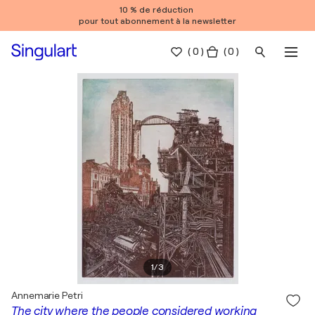
10 % de réduction
pour tout abonnement à la newsletter
(
0
)
( 0 )
1
/
3
Annemarie Petri
The city where the people considered working