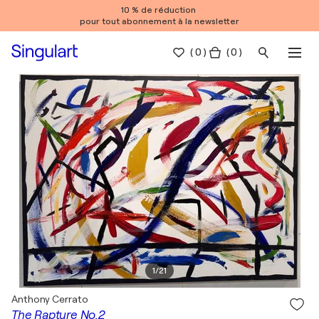
10 % de réduction
pour tout abonnement à la newsletter
(
0
)
( 0 )
1
/
21
Anthony Cerrato
The Rapture No.2