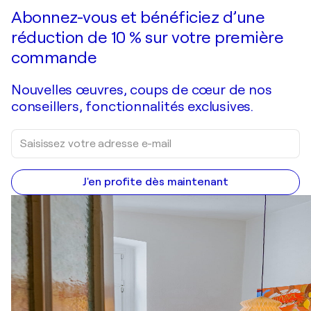
Faire une offre
Acquérir
Abonnez-vous et bénéficiez d’une
réduction de 10 % sur votre première
commande
Nouvelles œuvres, coups de cœur de nos
conseillers, fonctionnalités exclusives.
J'en profite dès maintenant