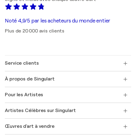
Noté 4,9/5 par les acheteurs du monde entier
Plus de 20 000 avis clients
Service clients
Nous contacter
À propos de Singulart
Expédition
Politique de retour
A propos de nous
Témoignages de clients
Pour les Artistes
FAQ
Offrir une carte cadeau
Sociétés affiliées
Rejoignez notre programme commercial
Rejoindre Singulart en tant qu'artiste
Nos artistes
Mon compte
Artistes Célèbres sur Singulart
Se connecter en tant qu'Artiste
Magazine Singulart
Protection acheteur
Emplois
+33 1 76 44 06 42
Henri Matisse
Découvrez une sélection d'art original
Œuvres d'art à vendre
Marc Chagall
Pablo Picasso