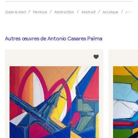
Galerie d'art
Peinture
Abstraction
Abstrait
Acrylique
Antoni
Autres œuvres de
Antonio Casares Palma