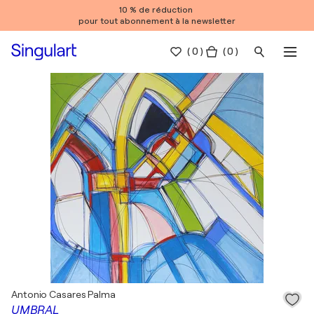
10 % de réduction
pour tout abonnement à la newsletter
(
0
)
( 0 )
Antonio Casares Palma
UMBRAL