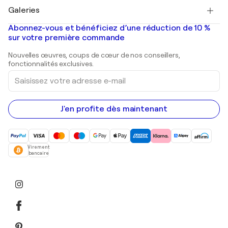
Tableaux à vendre
Salvador Dalí
Galeries
Tableaux abstraits à vendre
Banksy
Peintures à l'huile
Mr. Brainwash
Galeries d'art en France
Abonnez-vous et bénéficiez d’une réduction de 10 %
Peintures de paysage
Shepard Fairey
Galeries d'art en Belgique
sur votre première commande
Estampes
Sculptures
Nouvelles œuvres, coups de cœur de nos conseillers,
Peintures acryliques
fonctionnalités exclusives.
Saisissez
votre
adresse
e-
mail
J'en profite dès maintenant
Virement
bancaire