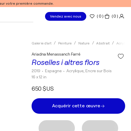
% sur votre première commande.
(
0
)
( 0 )
Vendez avec nous
Galerie d'art
Peinture
Nature
Abstrait
Acryliqu
Ariadna Menassanch Farré
Roselles i altres flors
2019
• Espagne
•
Acrylique, Encre sur Bois
16 x 12 in
650 $US
Acquérir cette œuvre