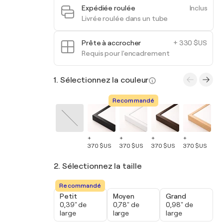
Expédiée roulée
Inclus
Livrée roulée dans un tube
Prête à accrocher
+ 330 $US
Requis pour l'encadrement
1. Sélectionnez la couleur
Recommandé
+
+
+
+
+
370 $US
370 $US
370 $US
370 $US
37
2. Sélectionnez la taille
Recommandé
Petit
Moyen
Grand
0,39" de
0,78" de
0,98" de
large
large
large