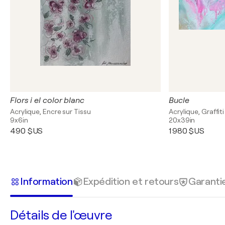
Flors i el color blanc
Bucle
Acrylique, Encre sur Tissu
Acrylique, Graffiti
9x6in
20x39in
490 $US
1 980 $US
Information
Expédition et retours
Garanti
Détails de l'œuvre