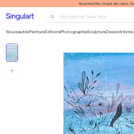
Nouveautés, coups de cœur, t
Rechercher 
New York
Photographie
Nouveautés
Peinture
Éditions
Photographie
Sculpture
Dessin
Artistes
Pop Art
Pablo Picasso