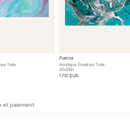
Fuerza
 sur Toile
Acrylique, Émail sur Toile
20x28in
1 710 $US
e et paiement